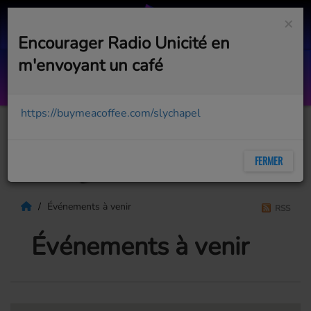
×
Encourager Radio Unicité en
m'envoyant un café
Chakzilla
CHAKA KHAN
https://buymeacoffee.com/slychapel
FERMER
Événements à venir
RSS
Événements à venir