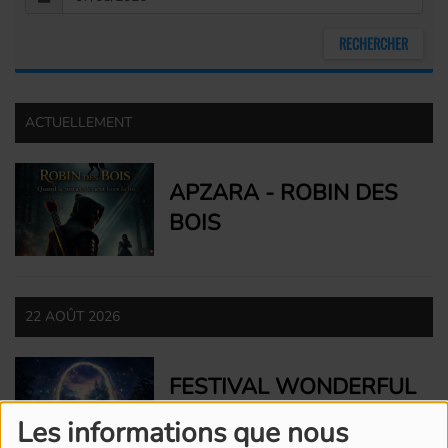
ACTUELLEMENT
APZARA - ROBIN DES
BOIS
22 AOÛT 2026
FESTIVAL WONDERFUL
LAND
Les informations que nous