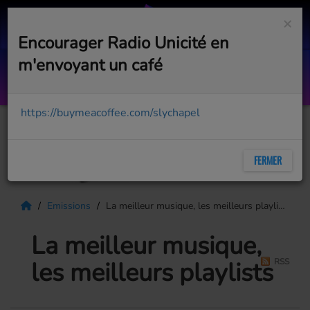
×
Encourager Radio Unicité en
m'envoyant un café
Coconut Dancing (Radio Mix)
MARTINA
https://buymeacoffee.com/slychapel
FERMER
Emissions
La meilleur musique, les meilleurs playlists
La meilleur musique,
les meilleurs playlists
RSS