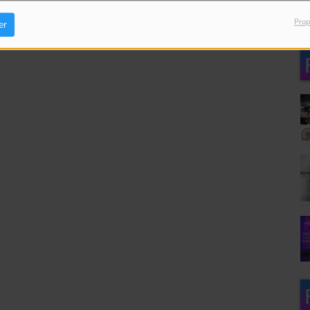
Prop
er