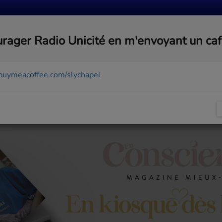
MUSIQUE
ACTUALITÉS
MÉDIAS
COMMUNA
rager Radio Unicité en m'envoyant un ca
/buymeacoffee.com/slychapel
49