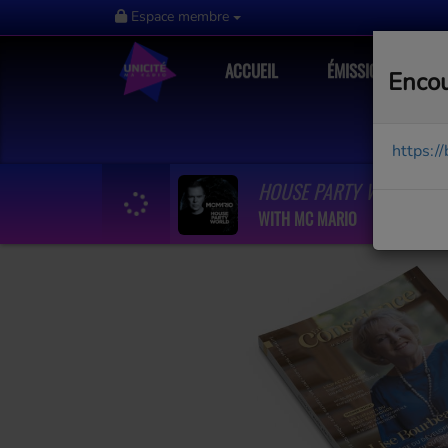
Espace membre
ACCUEIL
ÉMISSIONS
Encou
https:/
HOUSE PARTY WORLD #1
WITH MC MARIO