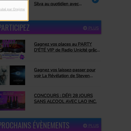
Silva au quotidien avec
Danielle Couture : le pardon
ulsé par Orejime
PARTICIPEZ
PLUS
Gagnez vos places au PARTY
D'ÉTÉ VIP de Radio Unicité grâce
à Top Dopico's BBQ Donut
Gagnez vos laissez-passer pour
voir La Révélation de Steven
Spielberg!
CONCOURS : DÉFI 28 JOURS
SANS ALCOOL AVEC LAO INC.
PROCHAINS ÉVÈNEMENTS
PLUS