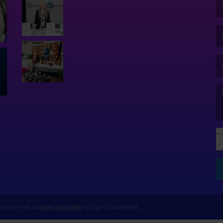
(L
(L
(L
ing permet de
faire une radio
en ligne facilement.