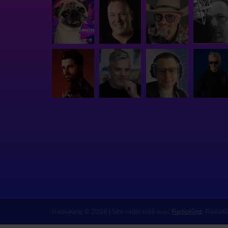
RadioKing © 2026 | Site radio créé avec
RadioKing
. RadioK