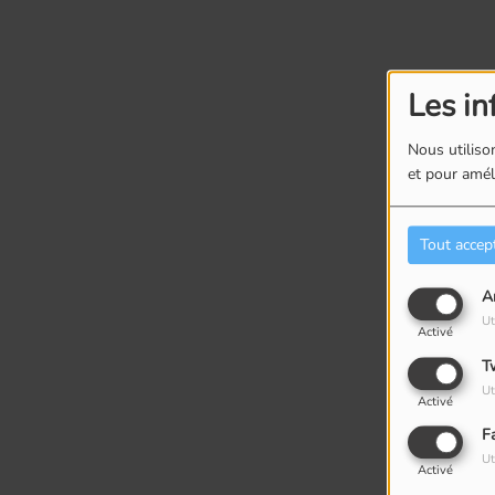
Les in
Nous utilison
et pour améli
Tout accep
A
Ut
Activé
T
Ut
Activé
F
Ut
Activé