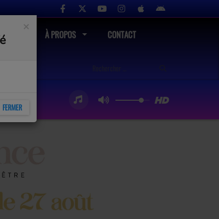
×
UTÉ
À PROPOS
CONTACT
fé
FERMER