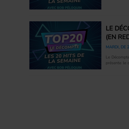
Découvrez le
flèche et l
expertise. 
meilleur de 
les mardis à 
LE DÉC
(EN RE
MARDI, DE 2
Le Décompte
présente le
Découvrez le
flèche et l
expertise. 
meilleur de 
les mardis à 