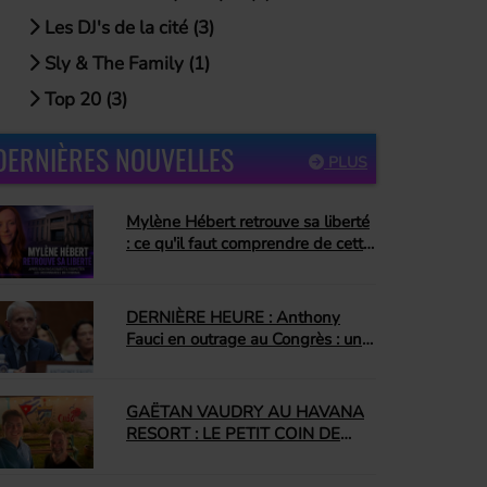
Les DJ's de la cité (3)
Sly & The Family (1)
Top 20 (3)
DERNIÈRES NOUVELLES
PLUS
Mylène Hébert retrouve sa liberté
: ce qu'il faut comprendre de cette
décision
DERNIÈRE HEURE : Anthony
Fauci en outrage au Congrès : un
jour que plusieurs attendaient
depuis longtemps
GAËTAN VAUDRY AU HAVANA
RESORT : LE PETIT COIN DE
CUBA QUI NOUS A
COMPLÈTEMENT CONQUIS