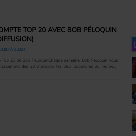
s hits qui dominent la radio, les nouveautés qui montent en
es coups de cœur de Bob, le tout commenté avec passion et
Un rendez-vous incontournable pour rester branché sur le
la musique! Tous les dimanches matins à 10h et en rediffusion
20h à www.unicite.ca ou via l'appli We Radio ...
OMPTE TOP 20 AVEC BOB PÉLOQUIN
DIFFUSION)
0:00 À 22:00
 Top 20 de Bob PéloquinChaque semaine, Bob Péloquin vous
 classement des 20 chansons les plus populaires du moment.
s hits qui dominent la radio, les nouveautés qui montent en
es coups de cœur de Bob, le tout commenté avec passion et
Un rendez-vous incontournable pour rester branché sur le
la musique! Tous les dimanches matins à 10h et en rediffusion
20h à www.unicite.ca ou via l'appli We Radio ...