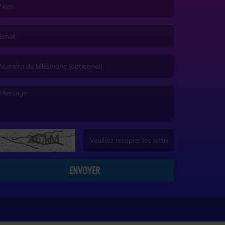
e nom est obligatoire. )
’email est obligatoire. )
e message est obligatoire. )
(Captcha invalide. )
ENVOYER