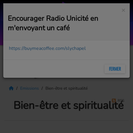
×
Encourager Radio Unicité en
m'envoyant un café
Et si tu n'existais pas
HÉLÈNE SÉGARA (EN DUO AVEC JOE DASSIN
https://buymeacoffee.com/slychapel
FERMER
Emissions
Bien-être et spiritualité
Bien-être et spiritualité
RSS