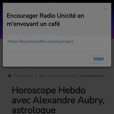
×
Encourager Radio Unicité en
m'envoyant un café
I Am House Radio #162
WITH CRYSTAL WATERS
https://buymeacoffee.com/slychapel
FERMER
Emissions
Bien-être et spiritualité
Horoscope Hebdo avec Alexandre Aubry, astrologue
Horoscope Hebdo
avec Alexandre Aubry,
astrologue