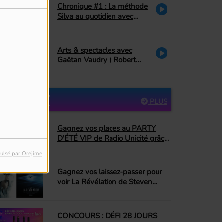
Chronique #1 : La méthode
Silva au quotidien avec
Danielle Couture : le pardon
Arts & spectacles avec
Gaëtan Vaudry ( Robert
Charlebois, décès de Ti-
Mousse)
PARTICIPEZ
PLUS
Gagnez vos places au PARTY
D'ÉTÉ VIP de Radio Unicité grâce
à Top Dopico's BBQ Donut
ulsé par Orejime
Gagnez vos laissez-passer pour
voir La Révélation de Steven
Spielberg!
CONCOURS : DÉFI 28 JOURS