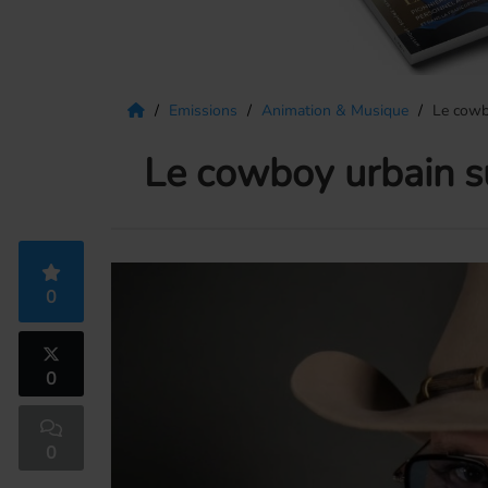
Emissions
Animation & Musique
Le cowb
Le cowboy urbain su
0
0
0