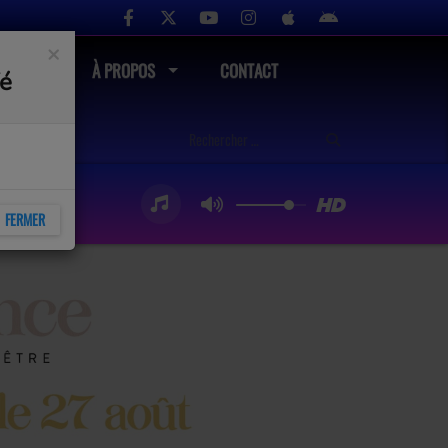
×
UTÉ
À PROPOS
CONTACT
fé
FERMER