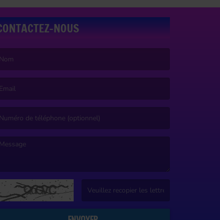
CONTACTEZ-NOUS
e nom est obligatoire. )
’email est obligatoire. )
e message est obligatoire. )
(Captcha invalide. )
ENVOYER