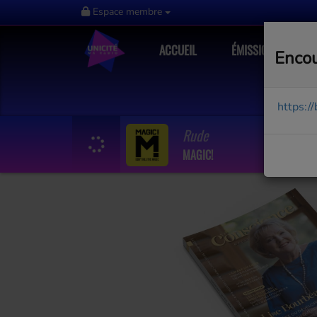
Espace membre
ACCUEIL
ÉMISSIONS
Encou
https:/
Rude
MAGIC!