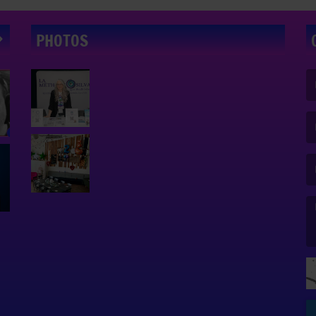
PHOTOS
(L
(L
(L