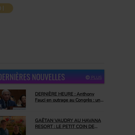
DERNIÈRES NOUVELLES
PLUS
DERNIÈRE HEURE : Anthony
Fauci en outrage au Congrès : un
jour que plusieurs attendaient
depuis longtemps
GAËTAN VAUDRY AU HAVANA
RESORT : LE PETIT COIN DE
CUBA QUI NOUS A