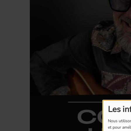
Les in
Nous utilison
et pour améli