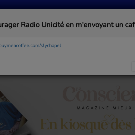
MUSIQUE
ACTUALITÉS
MÉDIAS
COMMUNA
rager Radio Unicité en m'envoyant un ca
/buymeacoffee.com/slychapel