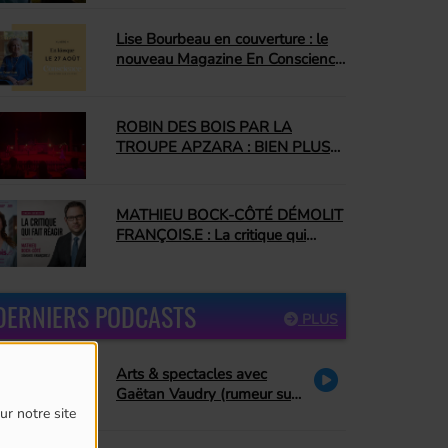
COMPLÈTEMENT CONQUIS
Lise Bourbeau en couverture : le
nouveau Magazine En Conscience
promet une édition inspirante
ROBIN DES BOIS PAR LA
TROUPE APZARA : BIEN PLUS
QU'UN SPECTACLE ÉQUESTRE
MATHIEU BOCK-CÔTÉ DÉMOLIT
FRANÇOIS.E : La critique qui
enflamme le Québec
DERNIERS PODCASTS
PLUS
Arts & spectacles avec
Gaëtan Vaudry (rumeur sur
Céline Dion, hommage à La
ur notre site
Petite Vie)