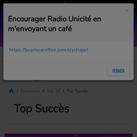
×
Encourager Radio Unicité en
m'envoyant un café
Je continuerai
MARIE-CHANTAL TOUPIN
https://buymeacoffee.com/slychapel
FERMER
Emissions
Top 20
Top Succès
Top Succès