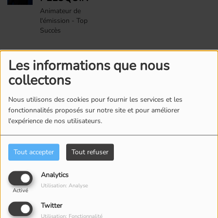
Animateur de
l'émission - Top
Succès
Les informations que nous
Commentaires(0)
collectons
Nous utilisons des cookies pour fournir les services et les
Connectez-vous pour commenter cet article
fonctionnalités proposés sur notre site et pour améliorer
l'expérience de nos utilisateurs.
SE CONNECTER
Tout accepter
Tout refuser
Analytics
Utilisation: Analyse
Activé
Twitter
ÉQUIPE
Utilisation: Fonctionnalité