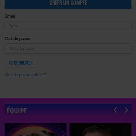
CRÉER UN COMPTE
Email
(L’email est obligatoire )
Mot de passe
(Le mot de passe est obligatoire)
SE CONNECTER
Mot de passe oublié ?
ÉQUIPE