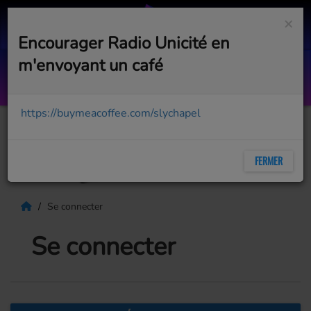
×
Encourager Radio Unicité en
m'envoyant un café
Cant Tame Her (ID)
ZARA LARSSON
https://buymeacoffee.com/slychapel
FERMER
Se connecter
Se connecter