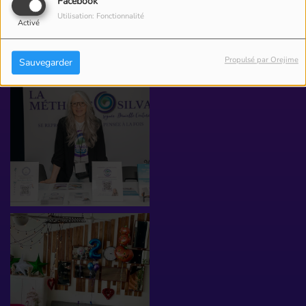
Facebook
Utilisation: Fonctionnalité
Activé
PHOTOS
Propulsé par Orejime
Sauvegarder