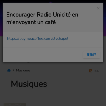
×
Encourager Radio Unicité en
m'envoyant un café
Captain Nemo
SARAH BRIGHTMAN
https://buymeacoffee.com/slychapel
FERMER
Musiques
RSS
Musiques