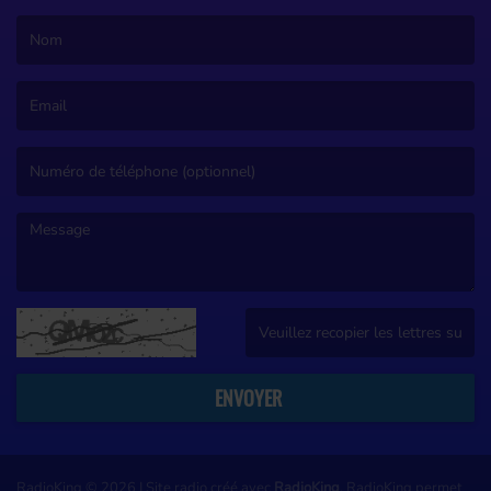
(Le nom est obligatoire. )
(L’email est obligatoire. )
(Le message est obligatoire. )
(Captcha invalide. )
ENVOYER
RadioKing © 2026 | Site radio créé avec
RadioKing
. RadioKing permet