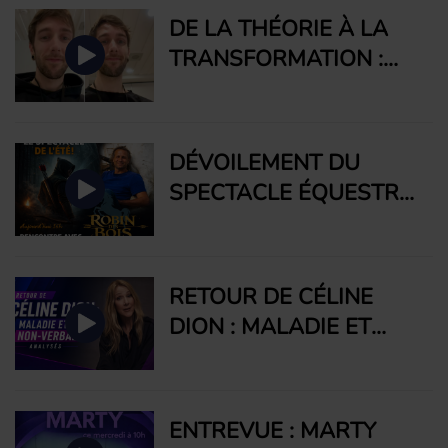
DE LA THÉORIE À LA
TRANSFORMATION :
FÉLIX REVIENT CHANGÉ
PAR LA MÉTHODE
SILVA
DÉVOILEMENT DU
SPECTACLE ÉQUESTRE
D'APZARA DE CET ÉTÉ
AVEC FRANCK
INNOCENTI : ROBIN DES
RETOUR DE CÉLINE
BOIS
DION : MALADIE ET
SIGNAUX ANALYSÉS
PAR ANNABELLE
BOYER, MASTERCOACH
ENTREVUE : MARTY
EN NEUROSCIENCES