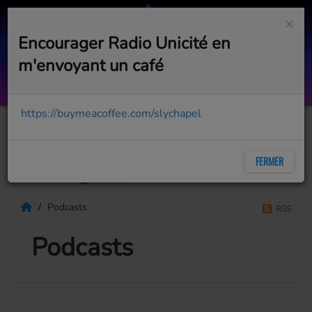
×
Encourager Radio Unicité en
m'envoyant un café
Hold My Hand
LADY GAGA
https://buymeacoffee.com/slychapel
FERMER
Podcasts
RSS
Podcasts