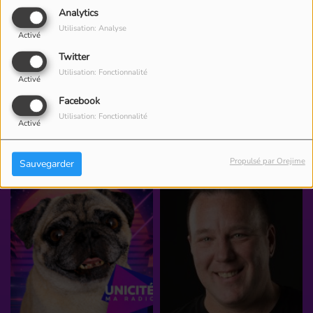
CHAPEL
Analytics
<
1
2
3
4
5
6
7
8
9
Utilisation: Analyse
Activé
10
>
Twitter
Utilisation: Fonctionnalité
Activé
Facebook
Utilisation: Fonctionnalité
Activé
ÉQUIPE
Propulsé par Orejime
Sauvegarder