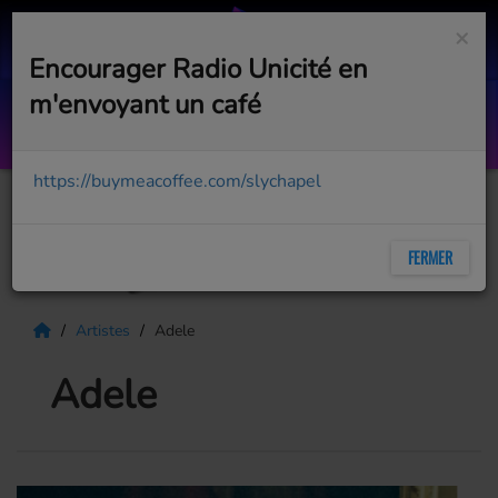
×
Encourager Radio Unicité en
m'envoyant un café
Top Succès - 05 C 08 aout 2026
AVEC BOB PÉLOQUIN
https://buymeacoffee.com/slychapel
FERMER
Artistes
Adele
Adele