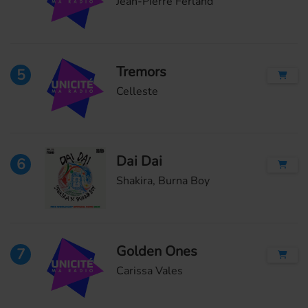
Jean-Pierre Ferland
Tremors
5
Celleste
Dai Dai
6
Shakira, Burna Boy
Golden Ones
7
Carissa Vales