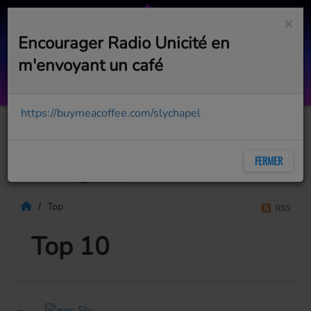
×
Encourager Radio Unicité en
m'envoyant un café
Orinoco Flow
ENYA
https://buymeacoffee.com/slychapel
FERMER
Top
RSS
Top 10