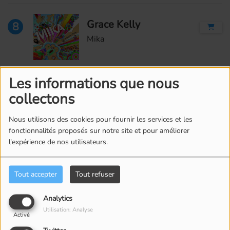
Grace Kelly
8
Mika
Les informations que nous
Doo Wop (That Thing) (Edit)
9
collectons
Lauryn Hill
Nous utilisons des cookies pour fournir les services et les
fonctionnalités proposés sur notre site et pour améliorer
l'expérience de nos utilisateurs.
Au bout du monde (feat. Marie-Luce Béland et Bobby John)
10
The Changing Ideas
Tout accepter
Tout refuser
Analytics
Utilisation: Analyse
Activé