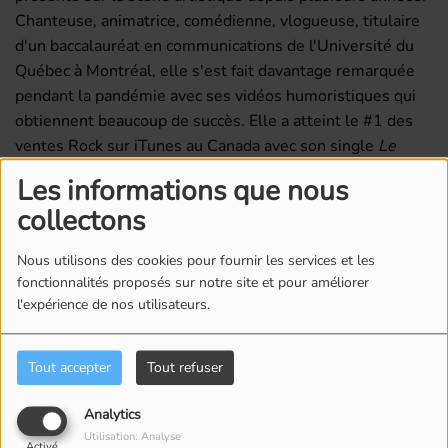
Chanteuse, animatrice, comédienne, vlogueuse, titulaire
d'un baccalauréat en communications de l'Université du
Québec à Montréal, elle s'est fait davantage remarquée
pendant la pandémie avec ses vidéos humoristiques qui
obtiennent beaucoup de succès. Elle a atteint le #1 des
ventes Rock sur iTunes au Canada avec son single
Le
monde
.
Les informations que nous
collectons
Commentaires(0)
Nous utilisons des cookies pour fournir les services et les
fonctionnalités proposés sur notre site et pour améliorer
l'expérience de nos utilisateurs.
Connectez-vous pour commenter cet article
SE CONNECTER
Tout accepter
Tout refuser
Analytics
Utilisation: Analyse
Activé