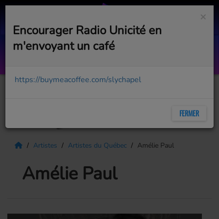
×
Encourager Radio Unicité en
m'envoyant un café
Desperado
KINGDOM STREET
https://buymeacoffee.com/slychapel
FERMER
Artistes
Artistes du Québec
Amélie Paul
Amélie Paul