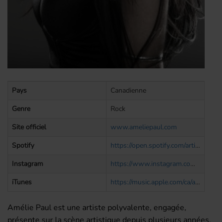
Pays
Canadienne
Genre
Rock
Site officiel
www.ameliepaul.com
Spotify
https://open.spotify.com/artist/6KXyBGH5CMqtG99LI9Yhvf?si=FpUZZNv1S6WER3RsLvj_RA
Instagram
https://www.instagram.com/amelie_paul/
iTunes
https://music.apple.com/ca/artist/am%C3%A9lie-paul/1402331975?l=fr
Amélie Paul est une artiste polyvalente, engagée,
présente sur la scène artistique depuis plusieurs années.