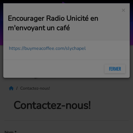
×
Encourager Radio Unicité en
m'envoyant un café
Stand in the sun with me
ALEXIANE
https://buymeacoffee.com/slychapel
FERMER
Contactez-nous!
Contactez-nous!
Nom
*