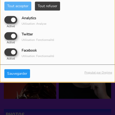
Tout accepter
Tout refuser
Analytics
Utilisation: Analyse
Activé
Twitter
Utilisation: Fonctionnalité
Activé
Facebook
Utilisation: Fonctionnalité
Activé
Propulsé par Orejime
Sauvegarder
PHOTOS