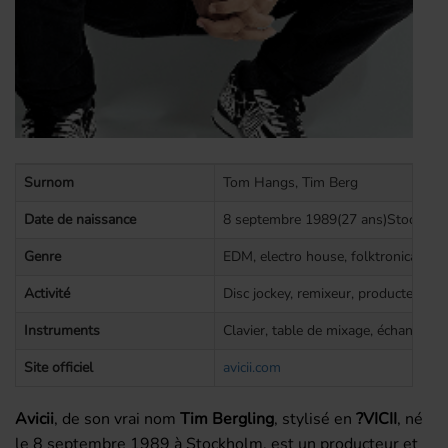
Surnom
Tom Hangs, Tim Berg
Date de naissance
8 septembre 1989(27 ans)Stockhol
Genre
EDM, electro house, folktronica, ho
Activité
Disc jockey, remixeur, producteur d
Instruments
Clavier, table de mixage, échantillon
Site officiel
avicii.com
Avicii
, de son vrai nom
Tim Bergling
, stylisé en
?VICII
, né
le 8 septembre 1989 à Stockholm, est un producteur et