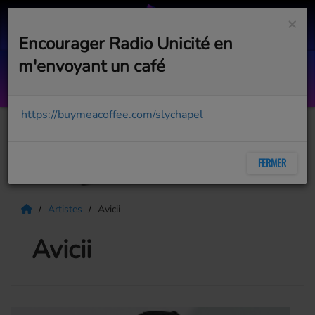
×
Encourager Radio Unicité en
m'envoyant un café
DANCE LIKE NO ONE’S WATCHING
PIXIE LOTT
https://buymeacoffee.com/slychapel
FERMER
Artistes
Avicii
Avicii