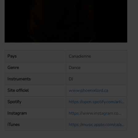
Pays
Canadienne
Genre
Dance
Instruments
DJ
Site officiel
www.phoenixlord.ca
Spotify
https://open.spotify.com/artist/7t2PIR1ijQPCyTyRAtTzWQ?si=CucHs5yRRt68xczqaDr20Q
Instagram
https://www.instagram.com/phoenixlordprod/
iTunes
https://music.apple.com/ca/artist/phoenix-lord/1101381459