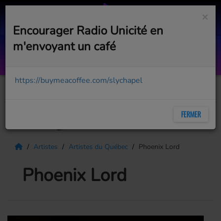
×
Encourager Radio Unicité en
m'envoyant un café
Angelie
TOYO & JOHN MC GALE
https://buymeacoffee.com/slychapel
FERMER
Artistes
Artistes du Québec
Phoenix Lord
Phoenix Lord