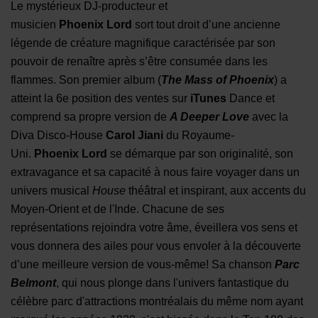
Le mystérieux DJ-producteur et
musicien
Phoenix
Lord
sort tout droit d’une ancienne
légende de créature magnifique caractérisée par son
pouvoir de renaître après s’être consumée dans les
flammes. Son premier album (
The Mass of
Phoenix
) a
atteint la 6e position des ventes sur
iTunes
Dance
et
comprend sa propre version de
A Deeper Love
avec la
Diva Disco-House
Carol Jiani
du Royaume-
Uni.
P
hoenix
Lord
se démarque par son originalité, son
extravagance et sa capacité à nous faire voyager dans un
univers musical
House
théâtral et inspirant, aux accents du
Moyen-Orient et de l'Inde. Chacune de ses
représentations rejoindra votre âme, éveillera vos sens et
vous donnera des ailes pour vous envoler à la découverte
d’une meilleure version de vous-même! Sa chanson
Parc
Belmont
, qui nous plonge dans l'univers fantastique du
célèbre parc d'attractions montréalais du même nom ayant