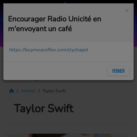
×
Encourager Radio Unicité en
m'envoyant un café
Top Succès - 04 B 08 aout 2026
AVEC BOB PÉLOQUIN
https://buymeacoffee.com/slychapel
FERMER
Artistes
Taylor Swift
Taylor Swift