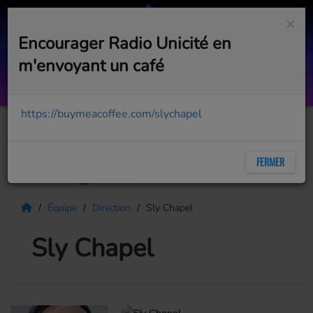
×
Encourager Radio Unicité en
m'envoyant un café
House of Lord #7
WITH PHOENIX LORD
https://buymeacoffee.com/slychapel
FERMER
Équipe
Direction
Sly Chapel
Sly Chapel