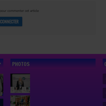
our commenter cet article
 CONNECTER
PHOTOS
(L
(L