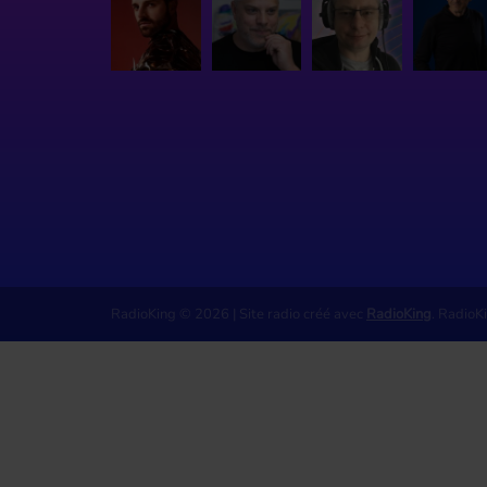
RadioKing © 2026 | Site radio créé avec
RadioKing
. RadioK