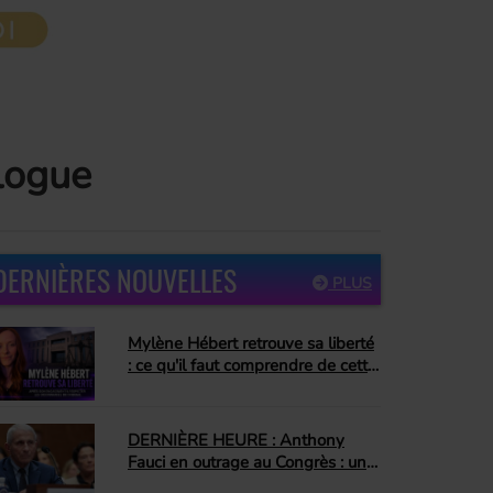
logue
DERNIÈRES NOUVELLES
PLUS
Mylène Hébert retrouve sa liberté
: ce qu'il faut comprendre de cette
décision
DERNIÈRE HEURE : Anthony
Fauci en outrage au Congrès : un
jour que plusieurs attendaient