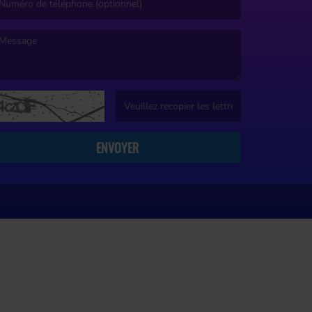
e message est obligatoire. )
(Captcha invalide. )
ENVOYER