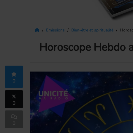
Emissions
Bien-être et spiritualité
Horosc
Horoscope Hebdo a
0
0
0