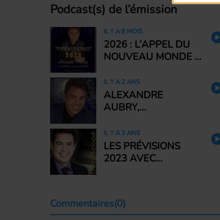
Podcast(s) de l’émission
IL Y A 8 MOIS
2026 : L’APPEL DU
NOUVEAU MONDE :
CE QUE L’UNIVERS
PRÉPARE POUR
IL Y A 2 ANS
CHAQUE SIGNE
ALEXANDRE
AVEC ALEXANDRE
AUBRY,
AUBRY,
ASTROLOGUE,
ASTROLOGUE
NOUS PARLE DE
IL Y A 3 ANS
L'ÉCLIPSE DU 8
LES PRÉVISIONS
AVRIL
2023 AVEC
L'ASTROLOGUE
ALEXANDRE AUBRY
Commentaires(0)