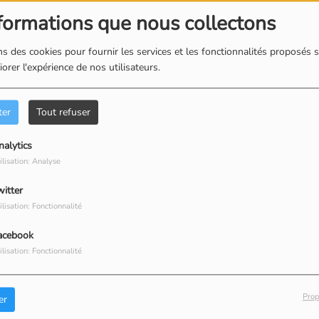
formations que nous collectons
s des cookies pour fournir les services et les fonctionnalités proposés s
orer l'expérience de nos utilisateurs.
ter
Tout refuser
exandre Aubry tous les lundis de 20h00 à 21h00 et les
nalytics
ilisation: Analyse
witter
ilisation: Fonctionnalité
acebook
ilisation: Fonctionnalité
ne
Prop
er