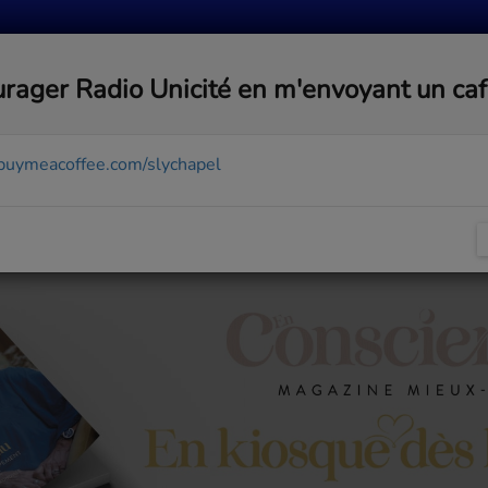
MUSIQUE
ACTUALITÉS
MÉDIAS
COMMUNA
rager Radio Unicité en m'envoyant un ca
/buymeacoffee.com/slychapel