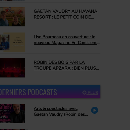
depuis longtemps
GAËTAN VAUDRY AU HAVANA
RESORT : LE PETIT COIN DE
CUBA QUI NOUS A
COMPLÈTEMENT CONQUIS
Lise Bourbeau en couverture : le
nouveau Magazine En Conscience
promet une édition inspirante
ROBIN DES BOIS PAR LA
TROUPE APZARA : BIEN PLUS
QU'UN SPECTACLE ÉQUESTRE
DERNIERS PODCASTS
PLUS
Arts & spectacles avec
Gaëtan Vaudry (Robin des
bois, PA Methot se retire de
Peter Pan, David Corriveau