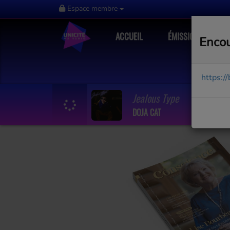
Espace membre
ACCUEIL
ÉMISSIONS
Encou
https:/
Jealous Type
DOJA CAT