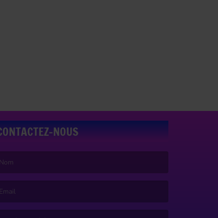
CONTACTEZ-NOUS
e nom est obligatoire. )
’email est obligatoire. )