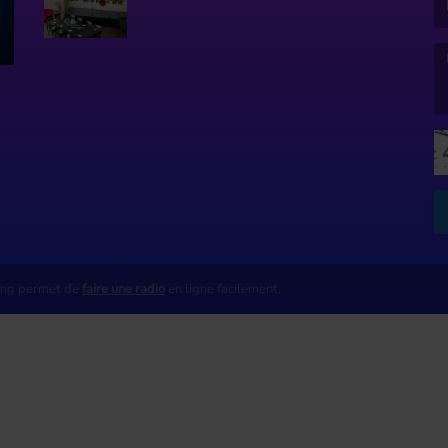
(L
ing permet de
faire une radio
en ligne facilement.