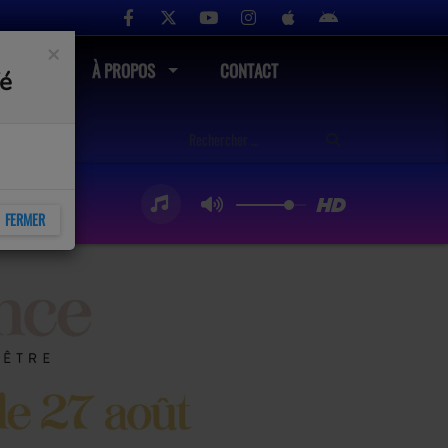
×
UTÉ
À PROPOS
CONTACT
fé
FERMER