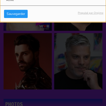
Activé
Propulsé par Orejime
Sauvegarder
PHOTOS