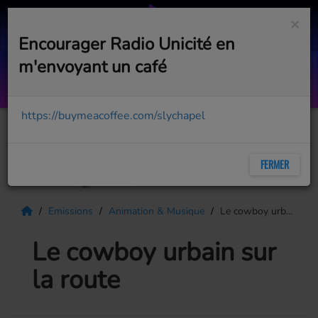
×
Encourager Radio Unicité en
m'envoyant un café
FLASH Arts & spectacles - Luc Lange
AVEC GAËTAN VAUDRY
https://buymeacoffee.com/slychapel
FERMER
Emissions
Animation & Musique
Le cowboy urbain sur la route
Le cowboy urbain sur
la route