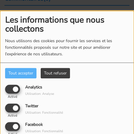
Les informations que nous
Connectez-vous pour commenter cet article
collectons
SE CONNECTER
Nous utilisons des cookies pour fournir les services et les
fonctionnalités proposés sur notre site et pour améliorer
l'expérience de nos utilisateurs.
Tout accepter
Tout refuser
Analytics
ÉQUIPE
Utilisation: Analyse
Activé
Twitter
Utilisation: Fonctionnalité
Activé
Facebook
Utilisation: Fonctionnalité