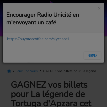
×
Encourager Radio Unicité en
m'envoyant un café
Rock the Boat
HUES CORPORATION
https://buymeacoffee.com/slychapel
FERMER
Jeux Concours
GAGNEZ vos billets pour La légende de Tortuga d'Apzara cet été au Havana Resort
GAGNEZ vos billets
pour La légende de
Tortuga d'Apzara cet