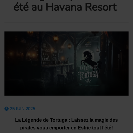
été au Havana Resort
25 JUIN 2025
La Légende
de
Tortuga
: Laissez la
m
agie
des
p
irat
e
s
v
ous
e
mporter en Estrie
tout l'été
!