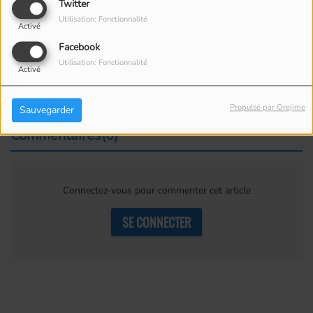
Twitter
Dates :
Du 21 juin au 30 août 2025
Utilisation: Fonctionnalité
Lieu :
Complexe Havana
R
esort, Maricourt (Estrie)
Activé
www.havanaresort.ca
Facebook
Production :
Apzara
P
roduction
www.
apzara.com
Utilisation: Fonctionnalité
Activé
Propulsé par Orejime
Sauvegarder
Commentaires(0)
Connectez-vous pour commenter cet article
SE CONNECTER