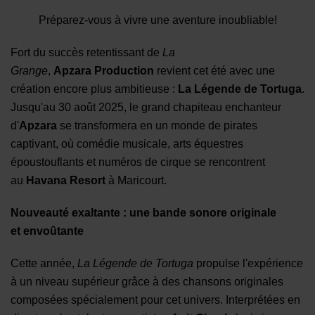
Préparez-vous à vivre une aventure inoubliable!
Fort du succès retentissant de
La
Grange
,
Apzara
P
roduction
revient cet été avec une
création encore plus ambitieuse :
La Légende de
Tortuga
.
Jusqu'au 30 août 2025, le grand chapiteau enchanteur
d'
Apzara
se transformera en un monde de pirates
captivant, où comédie musicale, arts équestres
époustouflants et numéros de cirque se rencontrent
au
Havana Resort
à Maricourt.
Nouveauté
e
xaltante :
u
ne
b
ande
s
on
ore
o
riginale
et
e
nvoûtante
Cette année,
La Légende de
Tortuga
propulse l'expérience
à un niveau supérieur grâce à des chansons originales
composées spécialement pour cet univers. Interprétées en