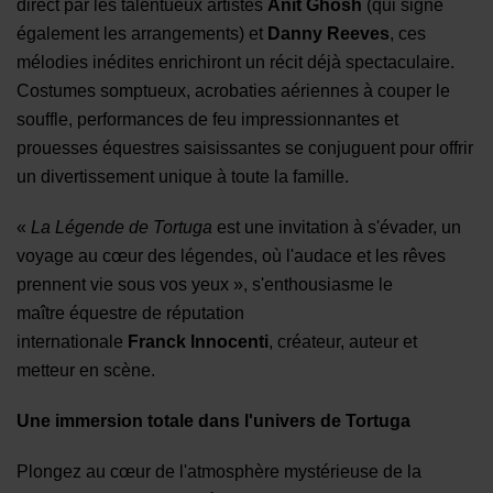
direct par les talentueux
artistes
Anit Ghosh
(qui signe
également les arrangements) et
Danny Reeves
, ces
mélodies inédites enrichiront un récit déjà spectaculaire.
Costumes somptueux, acrobaties aériennes à couper le
souffle, performances de feu impressionnantes et
prouesses équestres saisissantes se conjuguent pour offrir
un divertissement unique à toute la famille.
«
La Légende de
Tortuga
est une invitation à s'évader, un
voyage au cœur des légendes, où l'audace et les rêves
prennent vie sous vos yeux », s'enthousiasme
le
maître équestre de réputation
internationale
Franck
Innocent
i
, créateur
, auteur
et
metteur en scène.
Une
i
mmersion
t
otale dans l'
u
nivers de
Tortuga
Plongez au cœur de l'atmosphère mystérieuse de la