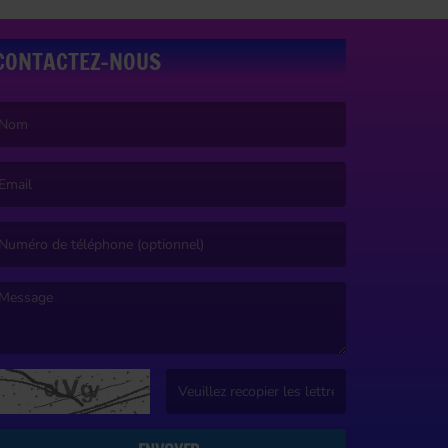
CONTACTEZ-NOUS
e nom est obligatoire. )
’email est obligatoire. )
e message est obligatoire. )
(Captcha invalide. )