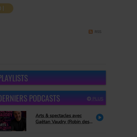
RSS
PLAYLISTS
DERNIERS PODCASTS
PLUS
Arts & spectacles avec
Gaëtan Vaudry (Robin des
bois, PA Methot se retire de
Peter Pan, David Corriveau