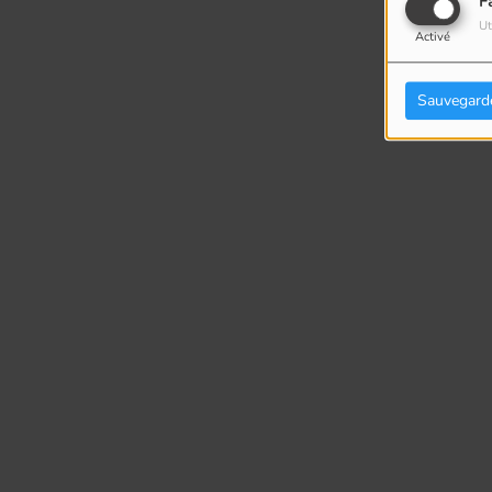
F
Ut
Activé
Sauvegard