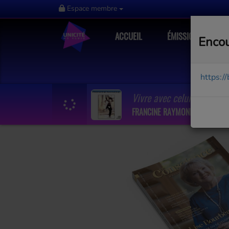
Espace membre
ACCUEIL
ÉMISSIONS
Encou
https:/
Vivre avec celui qu'on ai
FRANCINE RAYMOND