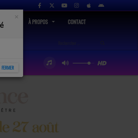
×
UTÉ
À PROPOS
CONTACT
fé
FERMER