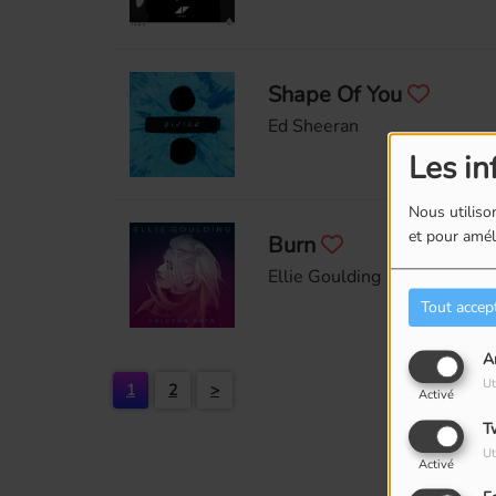
Shape Of You
Ed Sheeran
Les in
Nous utilison
et pour améli
Burn
Ellie Goulding
Tout accep
A
Ut
1
2
>
Activé
T
Ut
Activé