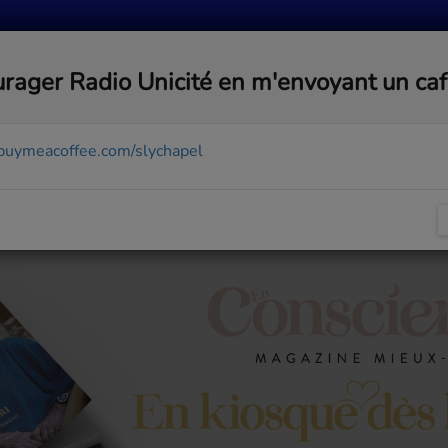
MUSIQUE
ACTUALITÉS
MÉDIAS
COMMUNA
rager Radio Unicité en m'envoyant un ca
/buymeacoffee.com/slychapel
me