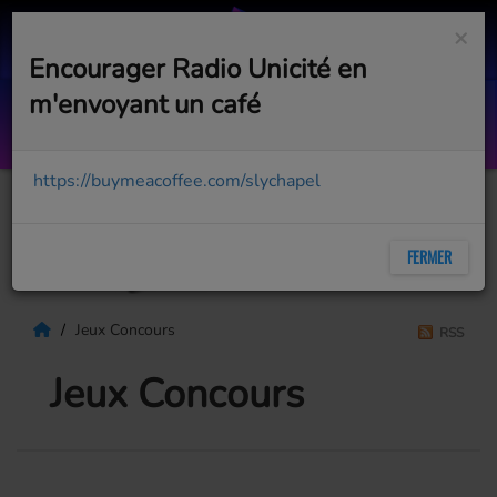
×
Encourager Radio Unicité en
m'envoyant un café
Hexagon Radio #601
WITH DON DIABLO
https://buymeacoffee.com/slychapel
FERMER
Jeux Concours
RSS
Jeux Concours