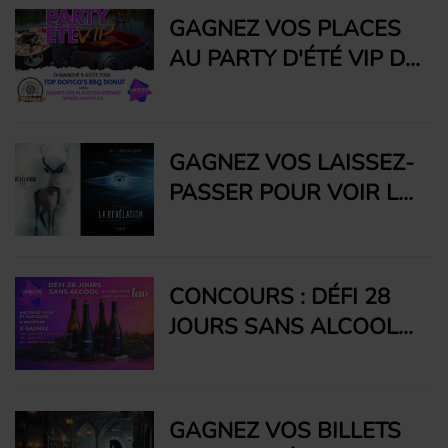
GAGNEZ VOS PLACES
AU PARTY D'ÉTÉ VIP DE
RADIO UNICITÉ GRÂCE
À TOP DOPICO'S BBQ
DONUT
GAGNEZ VOS LAISSEZ-
PASSER POUR VOIR LA
RÉVÉLATION DE
STEVEN SPIELBERG!
CONCOURS : DÉFI 28
JOURS SANS ALCOOL
AVEC LAO INC.
GAGNEZ VOS BILLETS