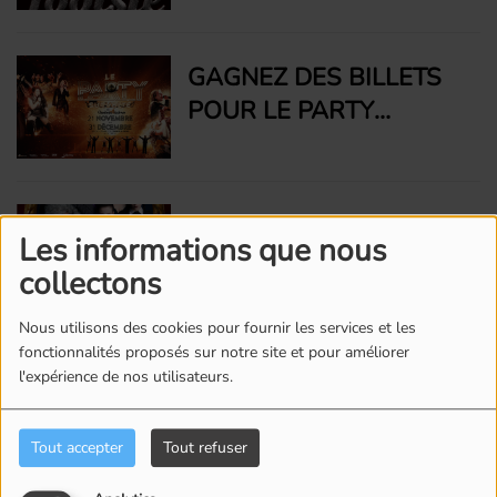
L'ESPACE ST-DENIS
GAGNEZ DES BILLETS
POUR LE PARTY
SURVOLTÉ DE QUÉBEC
ISSIME À L'ESPACE ST-
DENIS À MONTRÉAL
GAGNEZ DES BILLETS
Les informations que nous
POUR LA COMÉDIE
collectons
MUSICALE LA FAMILLE
ADDAMS
Nous utilisons des cookies pour fournir les services et les
fonctionnalités proposés sur notre site et pour améliorer
GAGNEZ VOS PLACES
l'expérience de nos utilisateurs.
AU PARTY D'ÉTÉ VIP DE
RADIO UNICITÉ GRÂCE
Tout accepter
Tout refuser
À TOP DOPICO'S BBQ