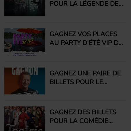
POUR LA LÉGENDE DE
TORTUGA D'APZARA
CET ÉTÉ AU HAVANA
RESORT
GAGNEZ VOS PLACES
AU PARTY D'ÉTÉ VIP DE
RADIO UNICITÉ GRÂCE
À TOP DOPICO'S BBQ
DONUT
GAGNEZ UNE PAIRE DE
BILLETS POUR LE
SPECTACLE
REMASTERISÉ
D'ANDRÉ-PHILIPPE
GAGNEZ DES BILLETS
GAGNON À LA PLACE
POUR LA COMÉDIE
DES ARTS
MUSICALE TOOTSIE À