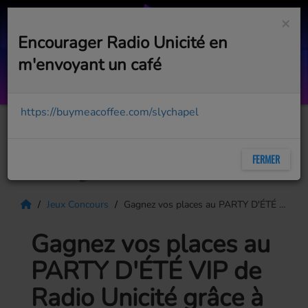
×
Encourager Radio Unicité en
m'envoyant un café
Alok Presents Rave The World Rad
https://buymeacoffee.com/slychapel
FERMER
Jeux Concours
Gagnez vos places au PARTY D'ÉTÉ VIP de Radio Unicité grâce à Top Dopico's BBQ Donut
Gagnez vos places au
PARTY D'ÉTÉ VIP de
Radio Unicité grâce à