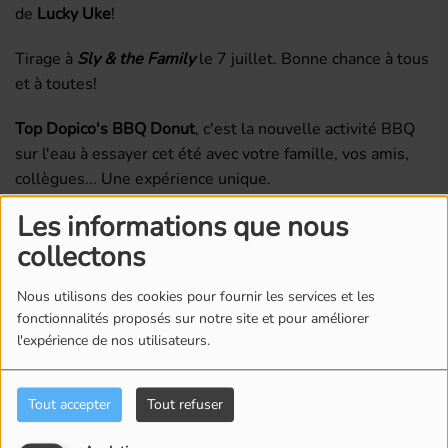
de
Lucky Uke
!
Tirage à
Sly & the Family
le
7 juillet. Bonne chance à tous
et à toutes!
Top Dopico's BBQ Donut
, c'est la nouvelle activité BBQ
sur l'eau à essayer cet été avec votre famille, vos amis,
collègues... Une expérience unique.
www.topdopicosbbqdonut.ca
Les informations que nous
collectons
Nous utilisons des cookies pour fournir les services et les
Commentaires(0)
fonctionnalités proposés sur notre site et pour améliorer
l'expérience de nos utilisateurs.
Connectez-vous pour commenter cet article
Tout accepter
Tout refuser
SE CONNECTER