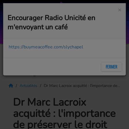
×
Encourager Radio Unicité en
m'envoyant un café
Je continuerai
MARIE-CHANTAL TOUPIN
https://buymeacoffee.com/slychapel
FERMER
Actualités
Dr Marc Lacroix acquitté : l'importance de préserver le droit au débat
Dr Marc Lacroix
acquitté : l'importance
de préserver le droit