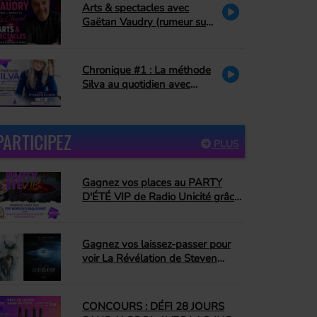
rend hommage à Bonnie
Arts & spectacles avec
Tyler)
Gaëtan Vaudry (rumeur sur
Céline Dion, hommage à La
Petite Vie)
Chronique #1 : La méthode
Silva au quotidien avec
Danielle Couture : le pardon
PARTICIPEZ
PLUS
Gagnez vos places au PARTY
D'ÉTÉ VIP de Radio Unicité grâce
à Top Dopico's BBQ Donut
Gagnez vos laissez-passer pour
voir La Révélation de Steven
Spielberg!
CONCOURS : DÉFI 28 JOURS