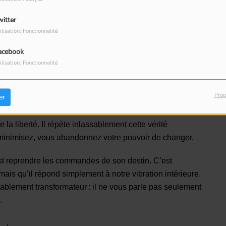
witter
ilisation: Fonctionnalité
ield n’écrit pas pour flatter, mais pour réveiller. Il
acebook
ilisation: Fonctionnalité
r mes limites ?
ir ?
Prop
er
ire à mes excuses ?
e la liberté. Il répète inlassablement cette vérité
u minimisez, vous abandonnez votre pouvoir de changer.
est reprendre les commandes de son destin. C’est
ais qu’il répond simplement à notre vibration intérieure.
tablement transformateur : il ne vous parle pas seulement
.