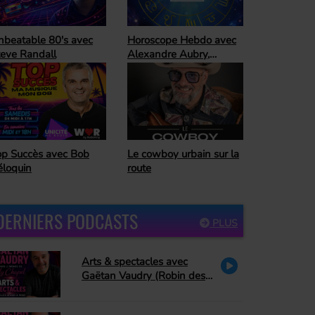
oroscope Hebdo avec
Ready For The
lexandre Aubry,
Weekend
trologue
Horoscope Hebdo avec
 cowboy urbain sur la
Alexandre Aubry,
ute
astrologue
DERNIERS PODCASTS
PLUS
Arts & spectacles avec
Gaëtan Vaudry (Robin des
bois, PA Methot se retire de
Peter Pan, David Corriveau