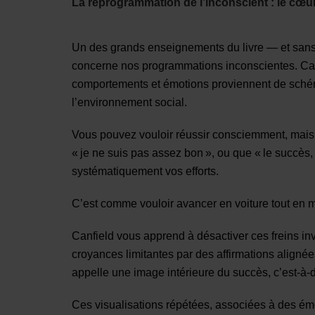
La reprogrammation de l’inconscient : le cœ
Un des grands enseignements du livre — et sans
concerne nos programmations inconscientes. Can
comportements et émotions proviennent de schém
l’environnement social.
Vous pouvez vouloir réussir consciemment, mais s
« je ne suis pas assez bon », ou que « le succès, 
systématiquement vos efforts.
C’est comme vouloir avancer en voiture tout en ma
Canfield vous apprend à désactiver ces freins inv
croyances limitantes par des affirmations alignée
appelle une image intérieure du succès, c’est-à-d
Ces visualisations répétées, associées à des émoti