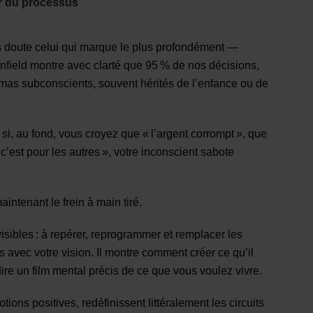
ur du processus
 doute celui qui marque le plus profondément —
field montre avec clarté que 95 % de nos décisions,
as subconscients, souvent hérités de l’enfance ou de
i, au fond, vous croyez que « l’argent corrompt », que
c’est pour les autres », votre inconscient sabote
intenant le frein à main tiré.
isibles : à repérer, reprogrammer et remplacer les
s avec votre vision. Il montre comment créer ce qu’il
ire un film mental précis de ce que vous voulez vivre.
ons positives, redéfinissent littéralement les circuits