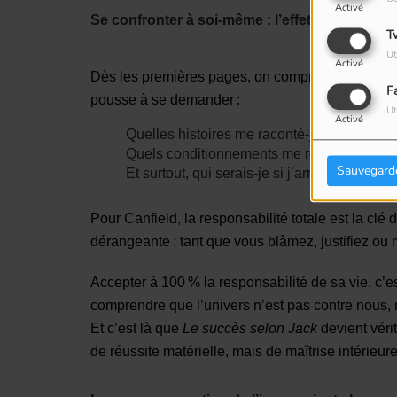
Activé
Se confronter à soi-même : l’effet miroir
T
Ut
Activé
Dès les premières pages, on comprend que Jack Canf
F
pousse à se demander :
Ut
Activé
Quelles histoires me raconté-je pour justifie
Quels conditionnements me retiennent d’ag
Sauvegard
Et surtout, qui serais-je si j’arrêtais de cro
Pour Canfield, la responsabilité totale est la clé d
dérangeante : tant que vous blâmez, justifiez o
Accepter à 100 % la responsabilité de sa vie, c’
comprendre que l’univers n’est pas contre nous, m
Et c’est là que
Le succès selon Jack
devient véri
de réussite matérielle, mais de maîtrise intérieure