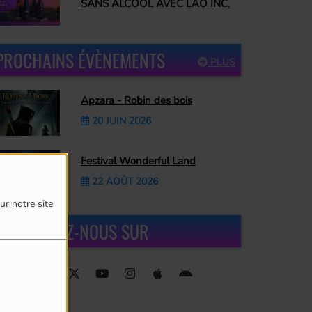
SANS ALCOOL AVEC LAO INC.
PROCHAINS ÉVÈNEMENTS
PLUS
Apzara - Robin des bois
20 JUIN 2026
Festival Wonderful Land
22 AOÛT 2026
ur notre site
RETROUVEZ-NOUS SUR