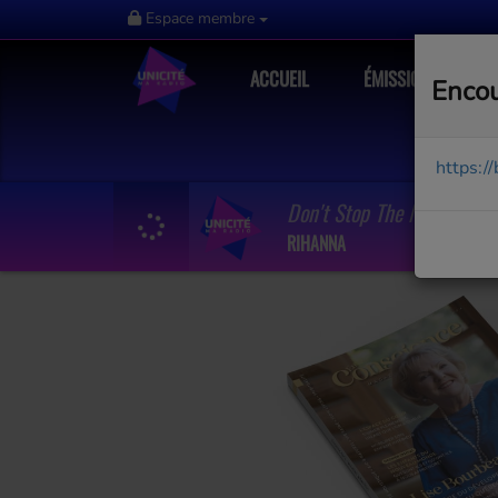
Espace membre
ACCUEIL
ÉMISSIONS
Encou
https:/
Don't Stop The Music
RIHANNA