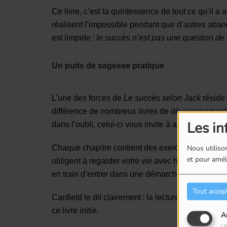
Ce livre, c’est la quintessence de tout ce qu’il a
réalisent l’impossible pendant que d’autres aba
est limpide :
le succès n’est pas une question de
Un puits de sagesse pratique
L’une des forces de
Le succès selon Jack
réside 
différence de nombreux livres de développement 
Les in
dans l’oubli, celui-ci vous invite à agir immédiat
Chaque chapitre contient des exercices concrets, 
Nous utilison
et pour améli
obligent à regarder votre vie avec honnêteté. Vous
en train d’entrer dans une démarche d’expansion
Tout accep
Canfield le dit clairement : la lecture ne transfo
ce livre initie.
A
Ut