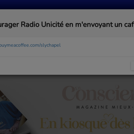
MUSIQUE
ACTUALITÉS
MÉDIAS
COMMUNA
rager Radio Unicité en m'envoyant un ca
/buymeacoffee.com/slychapel