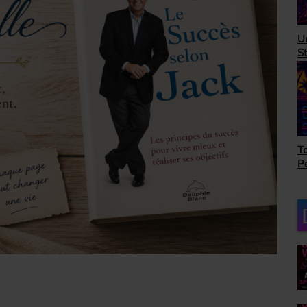
H
Unbeatable 80's avec
A
Steve Randall
as
Top Succès avec Bob
Le
Péloquin
ro