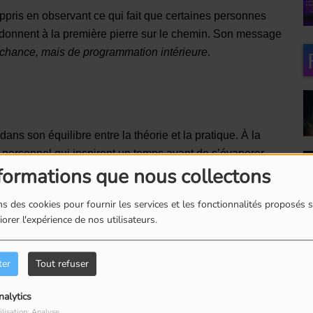
 appris en observant ce qui fait que certaines personnes
ndonnent à la première pierre sur le chemin. Son message
 chance, mais de programmation intérieure
.
dans son équilibre entre la théorie et la pratique. À la
personnel qui inspirent un temps avant de s’évaporer
formations que nous collectons
ement.
des tests de réflexion et des plans d’action qui vous
s des cookies pour fournir les services et les fonctionnalités proposés s
orer l'expérience de nos utilisateurs.
 n’êtes pas seulement en train de lire un livre : vous êtes
.
ter
Tout refuser
rme pas, l’action consciente oui. Et c’est exactement ce que
nalytics
ilisation: Analyse