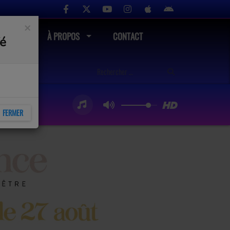
×
UTÉ
À PROPOS
CONTACT
fé
FERMER