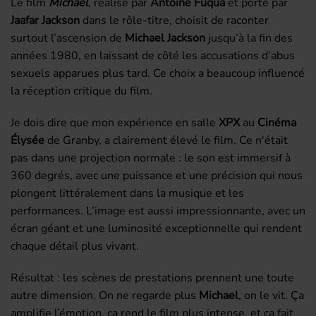
Le film
Michael
, réalisé par
Antoine Fuqua
et porté par
Jaafar Jackson
dans le rôle-titre, choisit de raconter
surtout l’ascension de
Michael Jackson
jusqu’à la fin des
années 1980, en laissant de côté les accusations d’abus
sexuels apparues plus tard. Ce choix a beaucoup influencé
la réception critique du film.
Je dois dire que mon expérience en salle
XPX
au
Cinéma
Élysée
de Granby, a clairement élevé le film. Ce n'était
pas dans une projection normale : le son est immersif à
360 degrés, avec une puissance et une précision qui nous
plongent littéralement dans la musique et les
performances. L’image est aussi impressionnante, avec un
écran géant et une luminosité exceptionnelle qui rendent
chaque détail plus vivant.
Résultat : les scènes de prestations prennent une toute
autre dimension. On ne regarde plus
Michael
, on le vit. Ça
amplifie l’émotion, ça rend le film plus intense, et ça fait