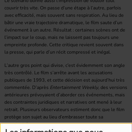
Le scénario donne aussi l’impression de vouloir tout
couvrir très vite. On passe d’une étape à l’autre, parfois
avec efficacité, mais souvent sans respiration. Au lieu de
bâtir une vraie trajectoire dramatique, le film saute d’un
événement à un autre. Résultat : certaines scènes ont de
l’impact sur le coup, mais ne laissent pas toujours une
empreinte profonde. Cette critique revient souvent dans
la presse, qui parle d’un récit compressé et inégal.
L’autre gros point qui divise, c’est évidemment son angle
très contrôlé. Le film s’arrête avant les accusations
publiques de 1993, et cette décision est aujourd’hui très
commentée. D’après
Entertainment Weekly
, des versions
antérieures prévoyaient d’aborder ces événements, mais
des contraintes juridiques et narratives ont mené à leur
retrait. Plusieurs observateurs estiment donc que le film
protège son sujet au lieu d’embrasser toute sa
complexité.