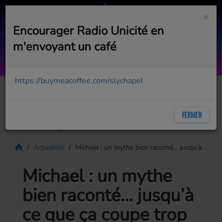
×
Encourager Radio Unicité en
m'envoyant un café
Marionette
AVA DELLA PIETRA
https://buymeacoffee.com/slychapel
FERMER
Actualités
Michael : un mythe bien raconté… jusqu’à ce que ça coupe trop sec
Michael : un mythe
bien raconté… jusqu’à
ce que ça coupe trop