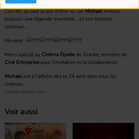
Ceci dit, ça vaut la joie d'être vu, car
Michael
restera
toujours une légende imortelle... et son histoire
continue...
Ma note :
Merci spécial au
Cinéma Élysée
de Granby, membre de
Ciné Entreprise
pour l'invitation et la collaboration.
Michael
est à l'affiche dès le 24 avril dans tous les
cinémas.
cinentreprise.com
Voir aussi