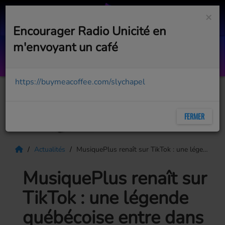
×
Encourager Radio Unicité en
m'envoyant un café
Ready For the Weekend (2) July 25
WITH LEE EVEREST
https://buymeacoffee.com/slychapel
FERMER
Actualités
MusiquePlus renaît sur TikTok : une légende québécoise entre dans une nouvelle ère
MusiquePlus renaît sur
TikTok : une légende
québécoise entre dans