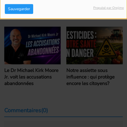
Propulsé par Orejime
Sauvegarder
Voir aussi
Le Dr Michael Kirk Moore
Notre assiette sous
Jr. voit les accusations
influence : qui protège
abandonnées
encore les citoyens?
Commentaires(0)