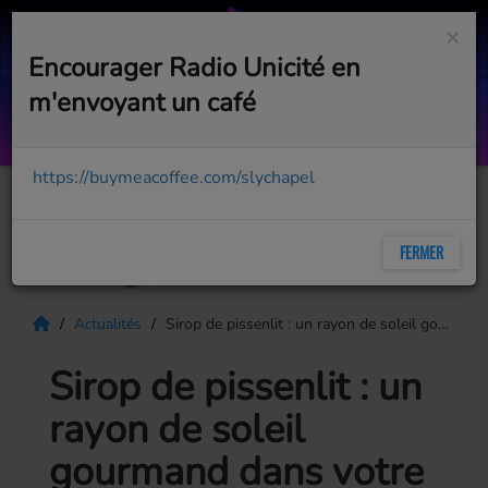
×
Encourager Radio Unicité en
m'envoyant un café
When Doves Cry
PRINCE
https://buymeacoffee.com/slychapel
FERMER
Actualités
Sirop de pissenlit : un rayon de soleil gourmand dans votre cuisine
Sirop de pissenlit : un
rayon de soleil
gourmand dans votre