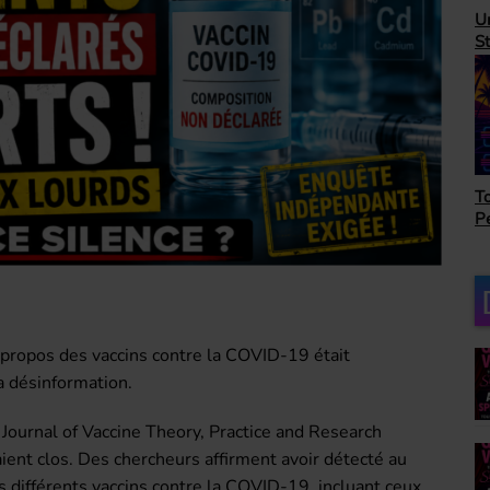
H
Unbeatable 80's avec
A
Steve Randall
as
Top Succès avec Bob
Le
Péloquin
ro
propos des vaccins contre la COVID-19 était
a désinformation.
 Journal of Vaccine Theory, Practice and Research
ient clos. Des chercheurs affirment avoir détecté au
différents vaccins contre la COVID-19, incluant ceux