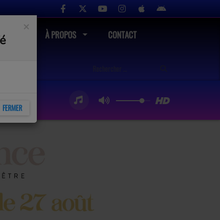
×
UTÉ
À PROPOS
CONTACT
fé
FERMER