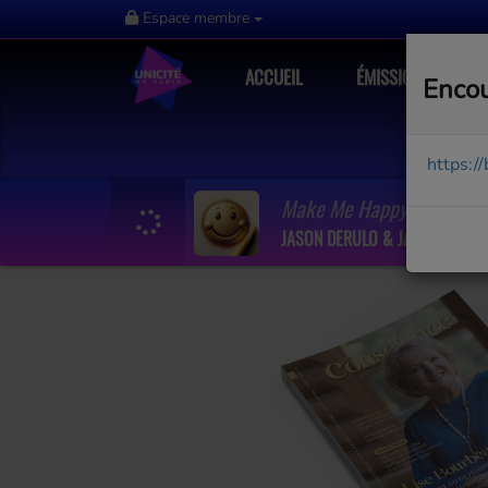
Espace membre
ACCUEIL
ÉMISSIONS
Encou
https:/
Make Me Happy
JASON DERULO & JAWSH 685