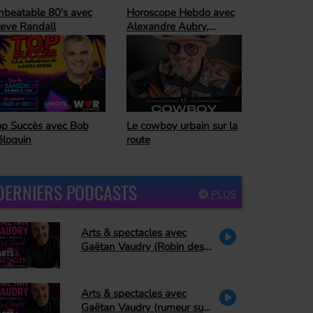
oroscope Hebdo avec
Ready For The
lexandre Aubry,
Weekend
trologue
Horoscope Hebdo avec
 cowboy urbain sur la
Alexandre Aubry,
ute
astrologue
DERNIERS PODCASTS
PLUS
Arts & spectacles avec
Gaëtan Vaudry (Robin des
bois, PA Methot se retire de
Peter Pan, David Corriveau
rend hommage à Bonnie
Arts & spectacles avec
Tyler)
Gaëtan Vaudry (rumeur sur