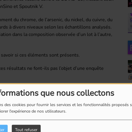
nSino et Spoutnik V.
ment du chrome, de l’arsenic, du nickel, du cuivre, du
rds à divers niveaux selon les échantillons analysés.
tion dans la composition observée d’un lot à l’autre,
savoir si ces éléments sont présents.
ces résultats ne font-ils pas l’objet d’une enquête
itaires ont répété que les vaccins autorisés avaient fait
formations que nous collectons
apport bénéfices-risques demeurait favorable. Au Canada,
r à suivre de près les effets indésirables et les
s des cookies pour fournir les services et les fonctionnalités proposés s
orer l'expérience de nos utilisateurs.
été ébranlée.
ter
Tout refuser