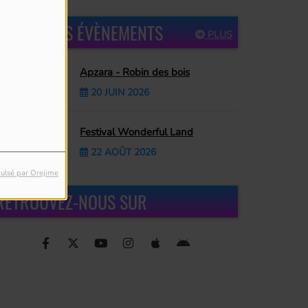
PROCHAINS ÉVÈNEMENTS
PLUS
Apzara - Robin des bois
20 JUIN 2026
Festival Wonderful Land
22 AOÛT 2026
ulsé par Orejime
RETROUVEZ-NOUS SUR