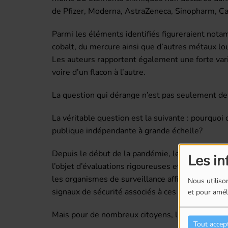
de Pfizer, Moderna, AstraZeneca, Sinopharm, Ca
Parmi les éléments identifiés figureraient notam
cobalt, du mercure ainsi que d’autres métaux lou
Les auteurs rapportent également une forte varia
voire d’un flacon à l’autre.
La question qui dérange n’est pas seulement de 
La véritable question est la suivante : pourquoi 
publique indépendante à grande échelle?
Depuis le début de la pandémie, les autorités san
Les in
l’objet d’évaluations rigoureuses et que leur r
les organismes de surveillance affirment continue
Nous utilison
signaux de sécurité associés à ces produits.
et pour améli
Mais pour de nombreux citoyens, la confiance a 
Tout accep