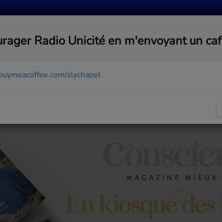
MUSIQUE
ACTUALITÉS
MÉDIAS
COMMUNA
rager Radio Unicité en m'envoyant un ca
/buymeacoffee.com/slychapel