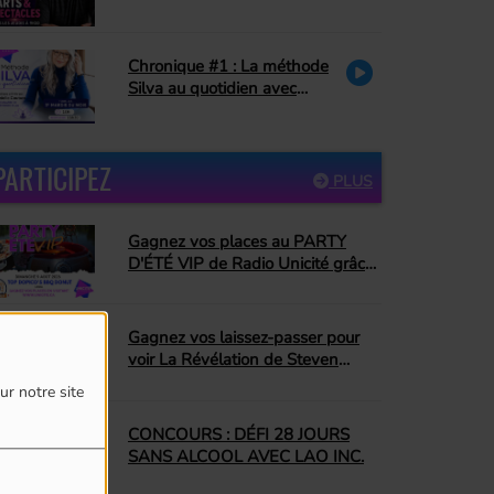
Céline Dion, hommage à La
Petite Vie)
Chronique #1 : La méthode
Silva au quotidien avec
Danielle Couture : le pardon
PARTICIPEZ
PLUS
Gagnez vos places au PARTY
D'ÉTÉ VIP de Radio Unicité grâce
à Top Dopico's BBQ Donut
Gagnez vos laissez-passer pour
voir La Révélation de Steven
Spielberg!
ur notre site
CONCOURS : DÉFI 28 JOURS
SANS ALCOOL AVEC LAO INC.