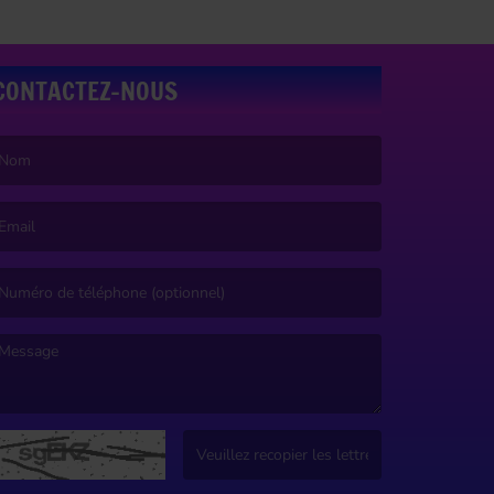
CONTACTEZ-NOUS
e nom est obligatoire. )
’email est obligatoire. )
e message est obligatoire. )
(Captcha invalide. )