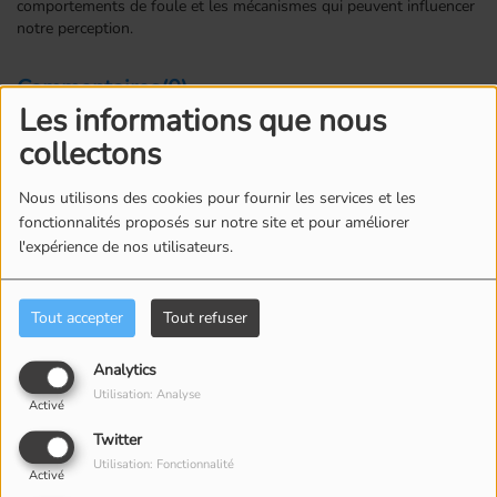
comportements de foule et les mécanismes qui peuvent influencer
notre perception.
Commentaires(0)
Les informations que nous
collectons
Connectez-vous pour commenter cet article
Nous utilisons des cookies pour fournir les services et les
SE CONNECTER
fonctionnalités proposés sur notre site et pour améliorer
l'expérience de nos utilisateurs.
Tout accepter
Tout refuser
Analytics
Utilisation: Analyse
Activé
ÉQUIPE
Twitter
Utilisation: Fonctionnalité
Activé