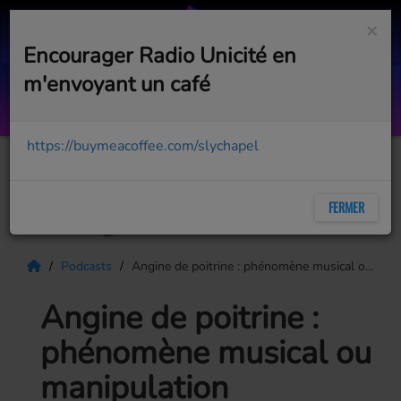
×
Encourager Radio Unicité en
m'envoyant un café
Top Succès - 04 D 08 aout 2026
AVEC BOB PÉLOQUIN
https://buymeacoffee.com/slychapel
FERMER
Podcasts
Angine de poitrine : phénomène musical ou manipulation psychologique? Annabelle Boyer analyse.
Angine de poitrine :
phénomène musical ou
manipulation