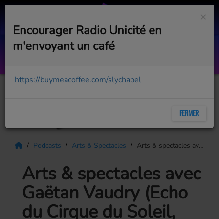
×
Encourager Radio Unicité en
m'envoyant un café
Outside
GEORGE MICHAEL
https://buymeacoffee.com/slychapel
FERMER
Podcasts
Arts & Spectacles
Arts & spectacles avec Gaëtan Vaudry (Echo du Cirque du Soleil, retour sur la St-Jean)
Arts & spectacles avec
Gaëtan Vaudry (Echo
du Cirque du Soleil,