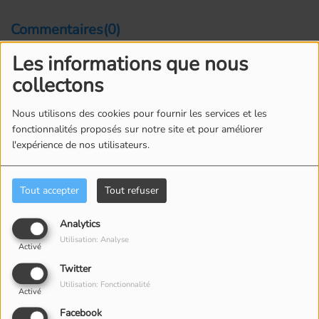
Commentaires(0)
Les informations que nous
collectons
Connectez-vous pour commenter cet article
Nous utilisons des cookies pour fournir les services et les
SE CONNECTER
fonctionnalités proposés sur notre site et pour améliorer
l'expérience de nos utilisateurs.
Tout accepter
Tout refuser
Analytics
ÉQUIPE
Utilisation: Analyse
Activé
Twitter
Utilisation: Fonctionnalité
Activé
Facebook