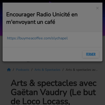
×
Encourager Radio Unicité en
m'envoyant un café
Jette ton cell
LE DUO BILL
https://buymeacoffee.com/slychapel
FERMER
Podcasts
Arts & Spectacles
Arts & spectacles avec Gaëtan Vaudry (Le but de Loco Locass, Téléthon Enfant Soleil, David Corriveau)
Arts & spectacles avec
Gaëtan Vaudry (Le but
de Loco Locass,