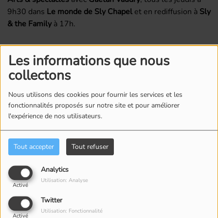
9h30 dans
Le monde de Sly Chapel
et en rediffusion à
Sly
& the Family
à 17h.
Commentaires(0)
Les informations que nous
collectons
Connectez-vous pour commenter cet article
Nous utilisons des cookies pour fournir les services et les
fonctionnalités proposés sur notre site et pour améliorer
SE CONNECTER
l'expérience de nos utilisateurs.
Tout accepter
Tout refuser
Analytics
Utilisation: Analyse
Activé
ÉQUIPE
Twitter
Utilisation: Fonctionnalité
Activé