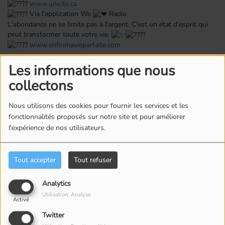
www.unicite.ca
Via l'application We
Radio
L'abondance ne se limite pas à l'argent. C'est un état d'esprit qui
peut transformer toute votre vie.
www.enfinmavieparfaite.com
Les informations que nous
Commentaires(0)
collectons
Nous utilisons des cookies pour fournir les services et les
Connectez-vous pour commenter cet article
fonctionnalités proposés sur notre site et pour améliorer
l'expérience de nos utilisateurs.
SE CONNECTER
Tout accepter
Tout refuser
Analytics
Utilisation: Analyse
Activé
Twitter
ÉQUIPE