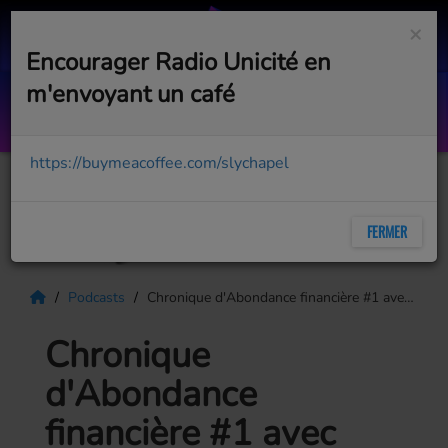
×
Encourager Radio Unicité en
m'envoyant un café
Mea Culpa
ENIGMA
https://buymeacoffee.com/slychapel
FERMER
Podcasts
Chronique d'Abondance financière #1 avec Lucie Bouchard : Comment ça fonctionne?
Chronique
d'Abondance
financière #1 avec