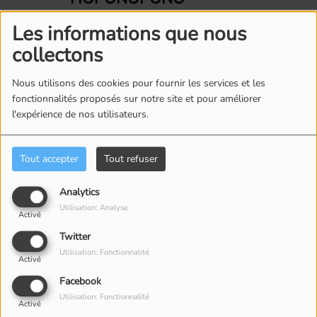
Les informations que nous
LES SECRETS DU CERVEAU
collectons
HUMAIN #10 AVEC
ANNABELLE BOYER : LA
Nous utilisons des cookies pour fournir les services et les
GLANDE PINÉALE
fonctionnalités proposés sur notre site et pour améliorer
l'expérience de nos utilisateurs.
LES SECRETS DU CERVEAU
HUMAIN #9 AVEC ANNABELLE
Tout accepter
Tout refuser
BOYER : LA LOI D'ATTRACTION
Analytics
Utilisation: Analyse
LES SECRETS DU CERVEAU
Activé
HUMAIN #8 AVEC ANNABELLE
Twitter
BOYER : L'EFFET PLACEBO
Utilisation: Fonctionnalité
Activé
Facebook
LES SECRETS DU CERVEAU
Utilisation: Fonctionnalité
Activé
HUMAIN #7 AVEC ANNABELLE