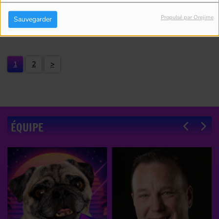
BOYER : DÉTECTION DES
MENSONGES
Propulsé par Orejime
Sauvegarder
1
2
>
ÉQUIPE