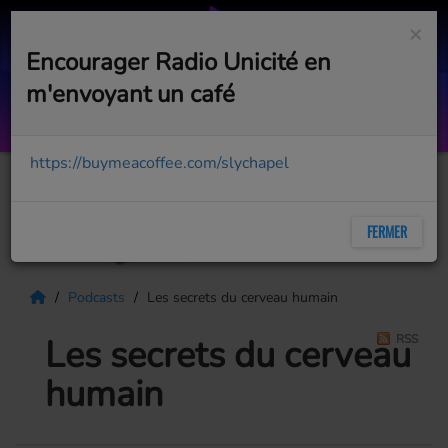
×
Encourager Radio Unicité en
m'envoyant un café
Le cowboy urbain sur la route (19 j
AVEC JASON DUPUIS
https://buymeacoffee.com/slychapel
FERMER
Podcasts
Les secrets du cerveau humain
Les secrets du cerveau
RSS
humain