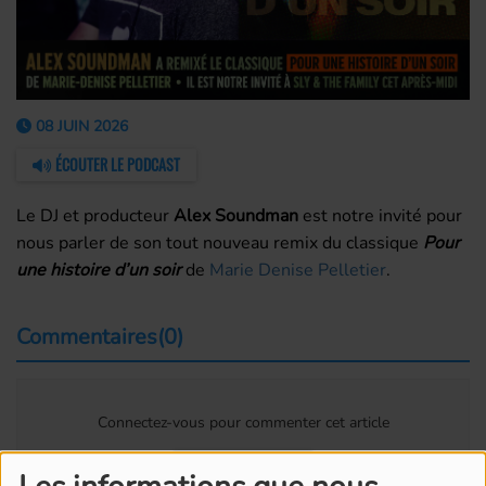
08 JUIN 2026
ÉCOUTER LE PODCAST
Le DJ et producteur
Alex Soundman
est notre invité pour
nous parler de son tout nouveau remix du classique
Pour
une histoire d’un soir
de
Marie Denise Pelletier
.
Commentaires(0)
Connectez-vous pour commenter cet article
SE CONNECTER