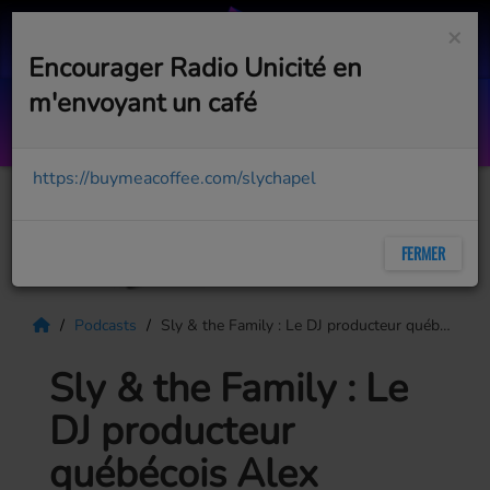
×
Encourager Radio Unicité en
m'envoyant un café
Encore et encore
FRANCIS CABREL
https://buymeacoffee.com/slychapel
FERMER
Podcasts
Sly & the Family : Le DJ producteur québécois Alex Soundman nous présente son remix de Pour une histoire d'un soir de Marie-Denise Pelletier
Sly & the Family : Le
DJ producteur
québécois Alex