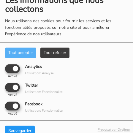
Les informations que nous
collectons
Nous utilisons des cookies pour fournir les services et les
fonctionnalités proposés sur notre site et pour améliorer
l'expérience de nos utilisateurs.
ÉQUIPE
Tout accepter
Tout refuser
Analytics
Utilisation: Analyse
Activé
Twitter
Utilisation: Fonctionnalité
Activé
Facebook
Utilisation: Fonctionnalité
Activé
Propulsé par Orejime
Sauvegarder