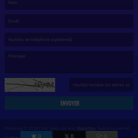
(Le nom est obligatoire. )
(L’email est obligatoire. )
(Le message est obligatoire. )
(Captcha invalide. )
ENVOYER
RadioKing © 2026 | Site radio créé avec
RadioKing
. RadioKing permet
0
0
0
de
faire une radio
en ligne facilement.