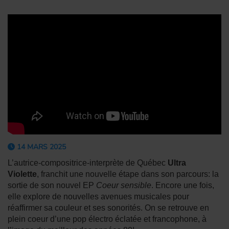
14 MARS 2025
L’autrice-compositrice-
interprète de Québec
Ultra
Violette
, franchit une nouvelle étape dans son parcours: la
sortie de son nouvel EP
Coeur sensible
. Encore une fois,
elle explore de nouvelles avenues musicales pour
réaffirmer sa couleur et ses sonorités. On se retrouve en
plein coeur d’une pop électro éclatée et francophone, à