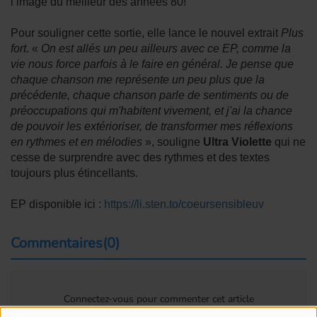
l’image du meilleur des années 80!
Pour souligner cette sortie, elle lance le nouvel extrait
Plus
fort
. «
On est allés un peu ailleurs avec ce EP, comme la
vie nous force parfois à le faire en général. Je pense que
chaque chanson me représente un peu plus que la
précédente, chaque chanson parle de sentiments ou de
préoccupations qui m'habitent vivement, et j'ai la chance
de pouvoir les extérioriser, de transformer mes réflexions
en rythmes et en mélodies
», souligne
Ultra Violette
qui ne
cesse de surprendre avec des rythmes et des textes
toujours plus étincellants.
EP disponible ici :
https://li.sten.to/coeursensibleuv
Commentaires(0)
Connectez-vous pour commenter cet article