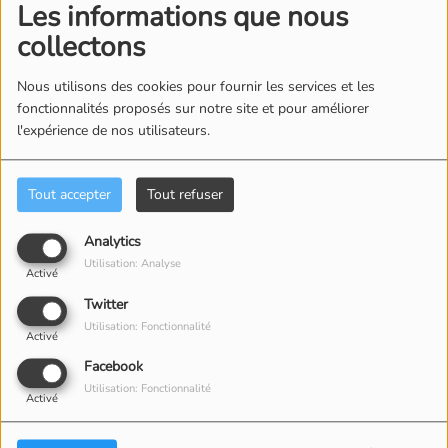
Les informations que nous
SE CONNECTER
collectons
Nous utilisons des cookies pour fournir les services et les
fonctionnalités proposés sur notre site et pour améliorer
l'expérience de nos utilisateurs.
ÉQUIPE
Tout accepter
Tout refuser
Analytics
Utilisation: Analyse
Activé
Twitter
Utilisation: Fonctionnalité
Activé
Facebook
Utilisation: Fonctionnalité
Activé