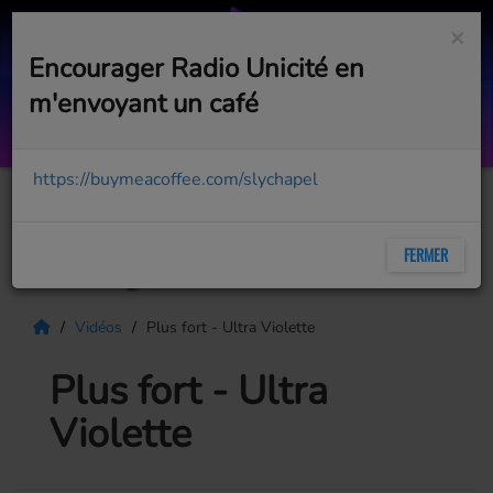
×
Encourager Radio Unicité en
m'envoyant un café
Jouer
ARIANE MOFFATT
https://buymeacoffee.com/slychapel
FERMER
Vidéos
Plus fort - Ultra Violette
Plus fort - Ultra
Violette