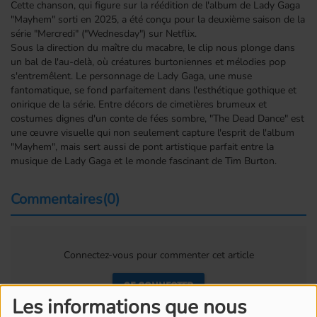
Cette chanson, qui figure sur la réédition de l'album de Lady Gaga
"Mayhem" sorti en 2025, a été conçu pour la deuxième saison de la
série "Mercredi" ("Wednesday") sur Netflix.
Sous la direction du maître du macabre, le clip nous plonge dans
un bal de l'au-delà, où créatures burtoniennes et mélodies pop
s'entremêlent. Le personnage de Lady Gaga, une muse
fantomatique, se fond parfaitement dans l'esthétique gothique et
onirique de la série. Entre décors de cimetières brumeux et
costumes dignes d'un conte de fées sombre, "The Dead Dance" est
une œuvre visuelle qui non seulement capture l'esprit de l'album
"Mayhem", mais sert aussi de pont artistique parfait entre la
musique de Lady Gaga et le monde fascinant de Tim Burton.
Commentaires(0)
Connectez-vous pour commenter cet article
SE CONNECTER
Les informations que nous