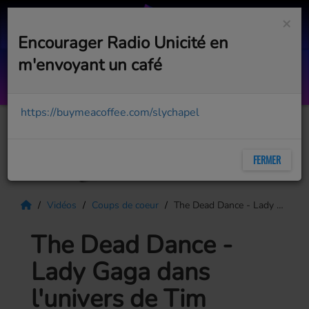
×
Encourager Radio Unicité en
m'envoyant un café
Assoiffés de pouvoir
MARIE-MAI
https://buymeacoffee.com/slychapel
FERMER
Vidéos
Coups de coeur
The Dead Dance - Lady Gaga dans l'univers de Tim Burton
The Dead Dance -
Lady Gaga dans
l'univers de Tim