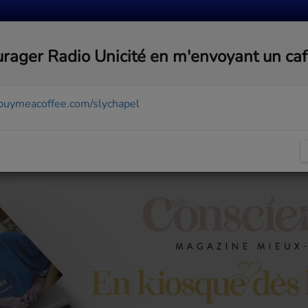
MUSIQUE
ACTUALITÉS
MÉDIAS
COMMUNA
rager Radio Unicité en m'envoyant un ca
/buymeacoffee.com/slychapel
49