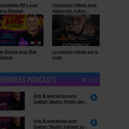
oroscope Hebdo avec
Ready For The
lexandre Aubry,
Weekend
trologue
Horoscope Hebdo avec
 cowboy urbain sur la
Alexandre Aubry,
ute
astrologue
DERNIERS PODCASTS
PLUS
Arts & spectacles avec
Gaëtan Vaudry (Robin des
bois, PA Methot se retire de
Peter Pan, David Corriveau
rend hommage à Bonnie
Arts & spectacles avec
Tyler)
Gaëtan Vaudry (rumeur sur