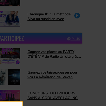
Céline Dion, hommage à La
Petite Vie)
Chronique #1 : La méthode
Silva au quotidien avec
Danielle Couture : le pardon
PARTICIPEZ
PLUS
Gagnez vos places au PARTY
D'ÉTÉ VIP de Radio Unicité grâce
à Top Dopico's BBQ Donut
Gagnez vos laissez-passer pour
voir La Révélation de Steven
Spielberg!
CONCOURS : DÉFI 28 JOURS
SANS ALCOOL AVEC LAO INC.