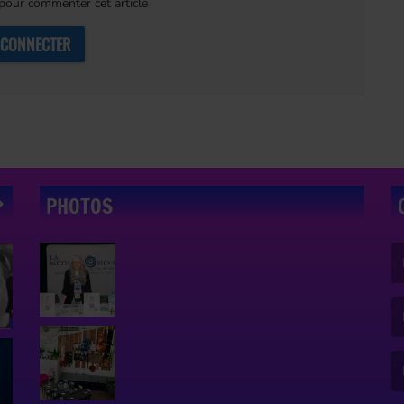
our commenter cet article
 CONNECTER
PHOTOS
(L
(L