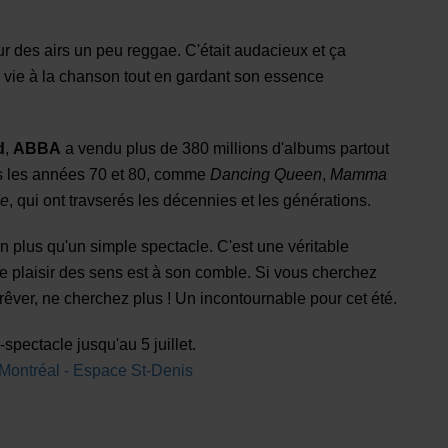
sur des airs un peu reggae. C'était audacieux et ça
e vie à la chanson tout en gardant son essence
d
,
ABBA
a vendu plus de 380 millions d'albums partout
s les années 70 et 80, comme
Dancing Queen
,
Mamma
Me
, qui ont travserés les décennies et les générations.
en plus qu'un simple spectacle. C'est une véritable
le plaisir des sens est à son comble. Si vous cherchez
t rêver, ne cherchez plus ! Un incontournable pour cet été.
spectacle jusqu'au 5 juillet.
 Montréal - Espace St-Denis