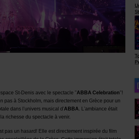
H
Unbeatable 80's avec
A
Steve Randall
as
Top Succès avec Bob
Le
Péloquin
ro
space St-Denis avec le spectacle "
ABBA Celebration
"!
non pas à Stockholm, mais directement en Grèce pour un
tale dans l'univers musical d'
ABBA
. L'ambiance était
 la richesse du spectacle à venir.
t pas un hasard! Elle est directement inspirée du film