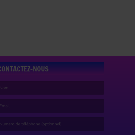
CONTACTEZ-NOUS
e nom est obligatoire. )
’email est obligatoire. )