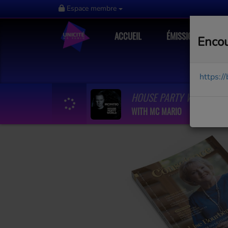
Espace membre
ACCUEIL
ÉMISSIONS
Encou
https:/
HOUSE PARTY WORLD #1
WITH MC MARIO