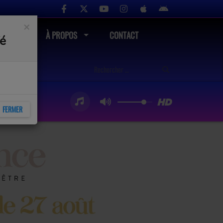
×
UTÉ
À PROPOS
CONTACT
fé
FERMER