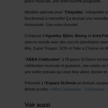
grâce musicale, une redécouverte poignante.
Mention spéciale pour "
Chiquitita
", interprétée 
fonctionnait à merveille! Ça donnait une nouvell
émouvante. Une vraie réussite!
Composé d’
Agnetha
,
Björn
,
Benny
et
Anni-Fri
dans le monde avec des succès planétaires dan
Mia
,
Super Trouper
, SOS et
Take a Chance on 
"
ABBA Celebration
" à l'Espace St-Denis est bi
célébration musicale et gustative, une soirée où 
une sortie estivale qui vous fera vibrer, danser e
Présenté à l'
Espace St-Denis
en formule souper-
Billets et infos :
Abba Célébration - Célébration -
Voir aussi