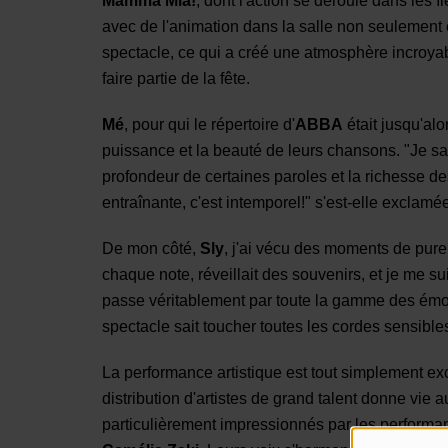
Mamma Mia!
, dont l'action se déroule dans les î
avec de l'animation dans la salle non seulement 
spectacle, ce qui a créé une atmosphère incroyable
faire partie de la fête.
Mé
, pour qui le répertoire d'
ABBA
était jusqu'alo
puissance et la beauté de leurs chansons. "Je sava
profondeur de certaines paroles et la richesse d
entraînante, c'est intemporel!" s'est-elle exclamé
De mon côté,
Sly
, j'ai vécu des moments de pur
chaque note, réveillait des souvenirs, et je me 
passe véritablement par toute la gamme des émot
spectacle sait toucher toutes les cordes sensible
La performance artistique est tout simplement ex
distribution d'artistes de grand talent donne vie
particulièrement impressionnés par les perform