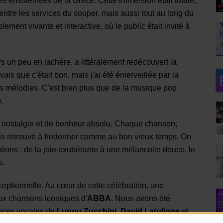
les ensoleillées de la Grèce. Cette immersion était totale,
entre les services du souper, mais aussi tout au long du
ment vivante et interactive, où le public était invité à
rs un peu en jachère, a littéralement redécouvert la
is que c'était bon, mais j'ai été émerveillée par la
es mélodies. C'est bien plus que de la musique pop
e.
e nostalgie et de bonheur absolu. Chaque chanson,
suis retrouvé à fredonner comme au bon vieux temps. On
ions : de la joie exubérante à une mélancolie douce, le
s.
ceptionnelle. Au cœur de cette célébration, une
 aux chansons iconiques d'
ABBA
. Nous avons été
ances vocales de
Lunou Zucchini
,
David Latulippe
et