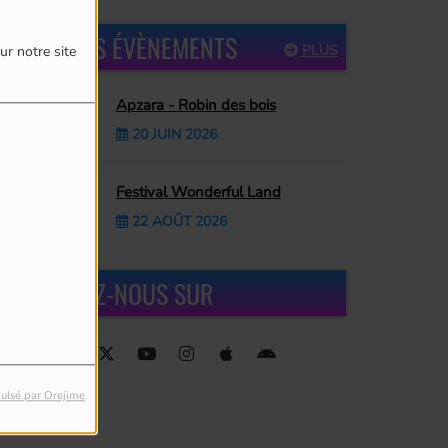
PROCHAINS ÉVÈNEMENTS
PLUS
ur notre site
Apzara - Robin des bois
20 JUIN 2026
Festival Wonderful Land
22 AOÛT 2026
RETROUVEZ-NOUS SUR
ulsé par Orejime