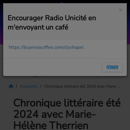
×
Encourager Radio Unicité en
m'envoyant un café
Stand in the sun with me
ALEXIANE
https://buymeacoffee.com/slychapel
FERMER
Actualités
Chronique littéraire été 2024 avec Marie-Hélène Therrien
Chronique littéraire été
2024 avec Marie-
Hélène Therrien