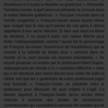
dissidence (s’il osait) la dévoiler au grand jour ». Alexandre
Tremblay montre à quel point est présente la censure dans
le milieu littéraire québécois : « Tout pue l’inceste dans ce
monde congénital ». François-Xavier avoue quand même
que malgré tout le mal qu’il pense de ces gens il désire
appartenir à leur secte littéraire. Si bien que dans sa thèse
de doctorat, il va jusqu’à trahir son auteur fétiche pour
éviter l’infréquentabilité, comme l’aurait fait le personnage
de François du roman
Soumission
de Houellebecq qui se
soumet à la volonté du temps pour « survivre dans un
monde où la mort sociale est souvent prématurée. » Se
voyant proposer un emploi par le professeur Albert Dupire,
septuagénaire qui résiste à la « castration réflective » mais
qui n’en demeure pas moins discret pour éviter de subir le
même sort que les « guillotinés du corps professoral jugés
trop bavards », François-Xavier se présente chez le
professeur pour découvrir de quel emploi il s’agit. Ce
dernier apprend à François-Xavier qu’un ancien élève
cherche à pourvoir des postes de
réviseurices-
correcteuristes
qui consistent à censurer les romans qui ne