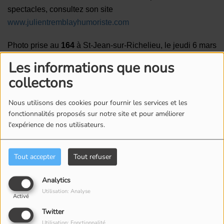
spectacles, consultez son site
www.julientremblayhumoriste.com
Photo prise au
164
à St-Jean-sur-Richelieu, le jeudi 6 mars
2025
Les informations que nous
collectons
Voir aussi
Nous utilisons des cookies pour fournir les services et les
fonctionnalités proposés sur notre site et pour améliorer
l'expérience de nos utilisateurs.
Tout accepter
Tout refuser
Analytics
GAËTAN VAUDRY AU
ROBIN DES BOIS PAR LA
Utilisation: Analyse
HAVANA RESORT : LE
TROUPE APZARA : BIEN
Activé
PETIT COIN DE CUBA
PLUS QU'UN SPECTACLE
Twitter
QUI NOUS A
ÉQUESTRE
Utilisation: Fonctionnalité