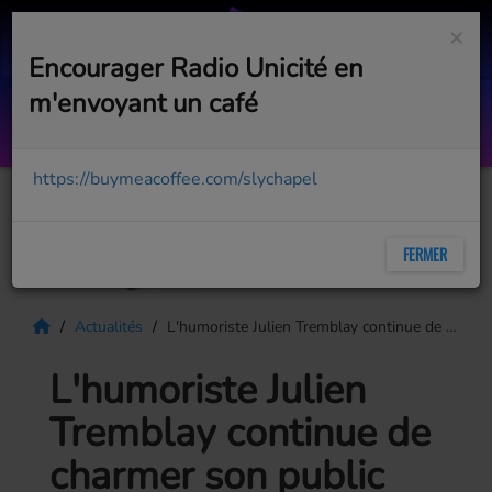
×
Encourager Radio Unicité en
m'envoyant un café
Anywhere Away From Here
RAG'N'BONE MAN, P!NK
https://buymeacoffee.com/slychapel
FERMER
Actualités
L'humoriste ​Julien Tremblay continue de charmer son public
L'humoriste ​Julien
Tremblay continue de
charmer son public