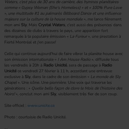
Waters, c’est plus de 30 ans de carrière, des hymnes planétaires
comme « Gypsy Woman (She’s Homeless) » et « 100% Pure Love
», une multitude #1 au palmarès Billboard Dance et une influence
majeure sur la culture de la house mondiale
», me lance fièrement
mon ami
Sly
. Mais
Crystal Waters
, c'est aussi des présences dans
des dizaines de clubs à travers le pays, une apparition fort
remarquée à la populaire émission «
La Fureur
», une prestation à
Fierté Montréal et j'en passe!
Celle qui continue aujourd'hui de faire vibrer la planète house avec
son émission internationale «
I Am House Radio
», diffusée tous
les vendredis à 20h à
Radio Unicité
, sera de passage à
Radio
Unicité
ce vendredi 27 février à 11 h, accordant une entrevue
exclusive à
Sly
, dans le cadre de son émission «
Le monde de Sly
Chapel
». Une icône. Une pionnière. Une voix qui traverse les
générations : «
Quelle belle façon de clore le Mois de l’histoire des
Noirs!
», conclut mon ami
Sly
, visiblement très fier de son coup.
Site officiel :
www.unicite.ca
Photo : courtoisie de Radio Unicité.
--