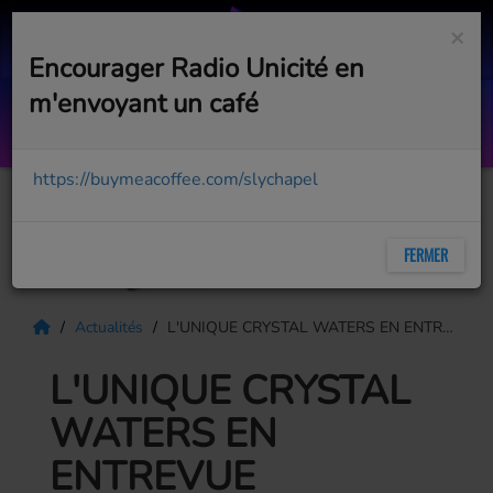
×
Encourager Radio Unicité en
m'envoyant un café
Ready For the Weekend (2) July 25
WITH LEE EVEREST
https://buymeacoffee.com/slychapel
FERMER
Actualités
L'UNIQUE CRYSTAL WATERS EN ENTREVUE EXCLUSIVE À RADIO UNICITÉ
L'UNIQUE CRYSTAL
WATERS EN
ENTREVUE