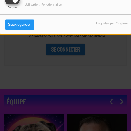
Utilisation: Fonctionnalité
Activé
Commentaires(0)
Propulsé par Orejime
Sauvegarder
Connectez-vous pour commenter cet article
SE CONNECTER
ÉQUIPE