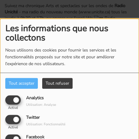
Suivez ma chronique Arts et spectacles sur les ondes de
Radio
Unicité
- ma radio du nouveau monde (www.unicite.ca) tous les
jeudis à 9h30 et 17h, ou encore sur l'appli We
Radio.
Les informations que nous
Voir aussi
collectons
Nous utilisons des cookies pour fournir les services et les
fonctionnalités proposés sur notre site et pour améliorer
l'expérience de nos utilisateurs.
Tout accepter
Tout refuser
UNE JOURNÉE
LA LÉGENDAIRE
Analytics
HISTORIQUE CHEZ
WHIGFIELD EN
Utilisation: Analyse
ESCOMPTES ST-JEAN :
ENTREVUE EXCLUSIVE À
Activé
150 000 $ DE
RADIO UNICITÉ!
Twitter
GÉNÉROSITÉ
Utilisation: Fonctionnalité
Activé
Facebook