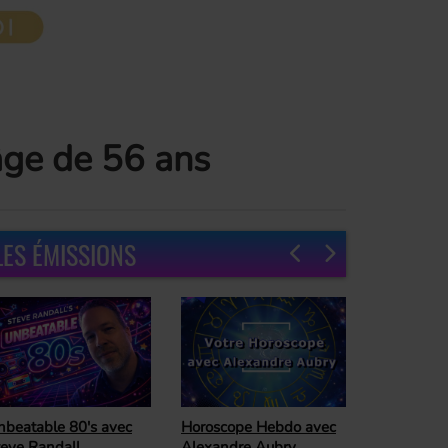
âge de 56 ans
LES ÉMISSIONS
oroscope Hebdo avec
Ready For The
lexandre Aubry,
Weekend