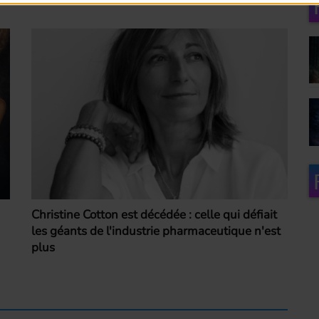
Christine Cotton est décédée : celle qui défiait
les géants de l'industrie pharmaceutique n'est
plus