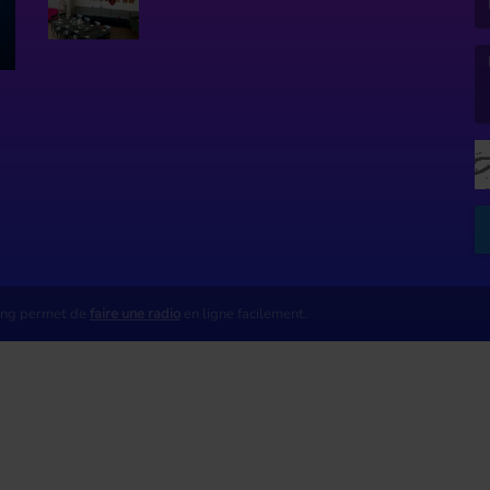
(L
ing permet de
faire une radio
en ligne facilement.