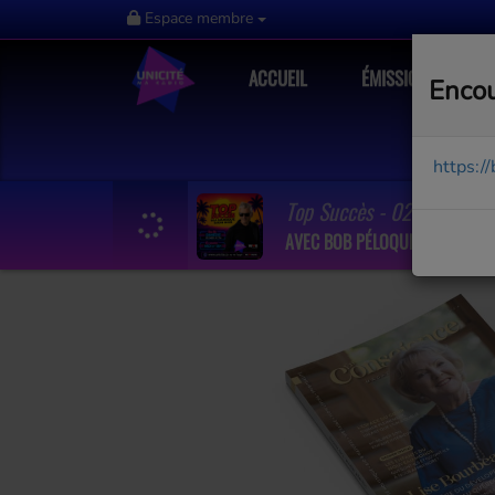
Espace membre
ACCUEIL
ÉMISSIONS
Encou
https:/
Top Succès - 02 B 08 aou
AVEC BOB PÉLOQUIN