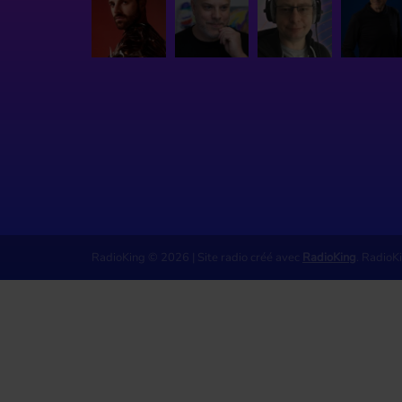
RadioKing © 2026 | Site radio créé avec
RadioKing
. RadioK