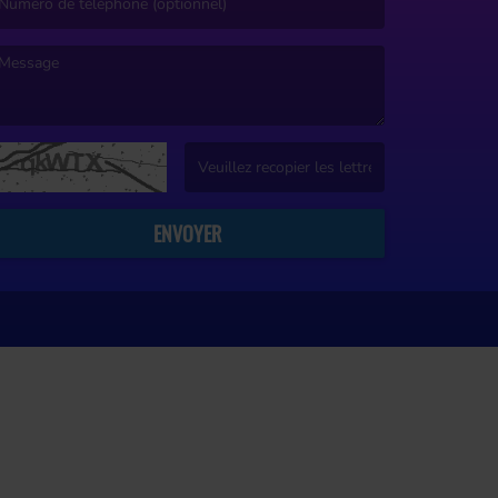
e message est obligatoire. )
(Captcha invalide. )
ENVOYER