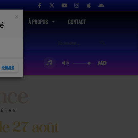
×
UTÉ
À PROPOS
CONTACT
fé
FERMER