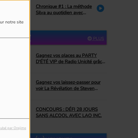
Chronique #1 : La méthode
Silva au quotidien avec
Danielle Couture : le pardon
ur notre site
PARTICIPEZ
PLUS
Gagnez vos places au PARTY
D'ÉTÉ VIP de Radio Unicité grâce
à Top Dopico's BBQ Donut
Gagnez vos laissez-passer pour
voir La Révélation de Steven
Spielberg!
CONCOURS : DÉFI 28 JOURS
SANS ALCOOL AVEC LAO INC.
ulsé par Orejime