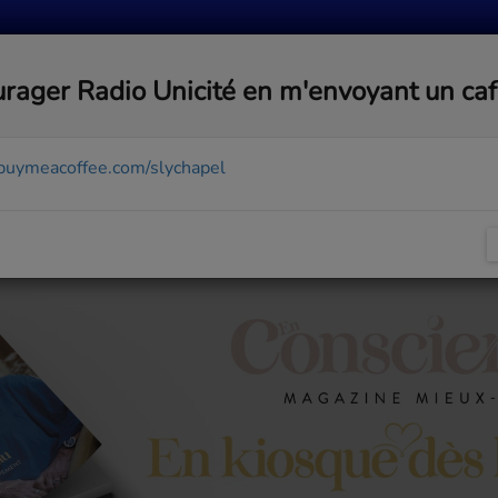
MUSIQUE
ACTUALITÉS
MÉDIAS
COMMUNA
rager Radio Unicité en m'envoyant un ca
/buymeacoffee.com/slychapel
t 2026