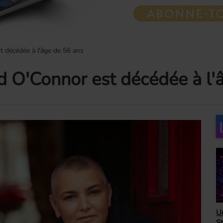
 décédée à l'âge de 56 ans
d O'Connor est décédée à l'
H
Unbeatable 80's avec
A
Steve Randall