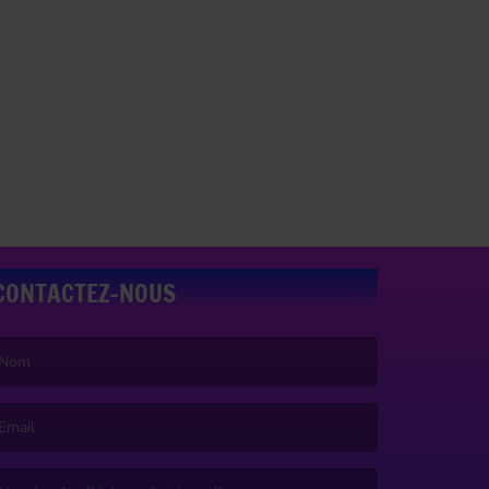
CONTACTEZ-NOUS
e nom est obligatoire. )
’email est obligatoire. )