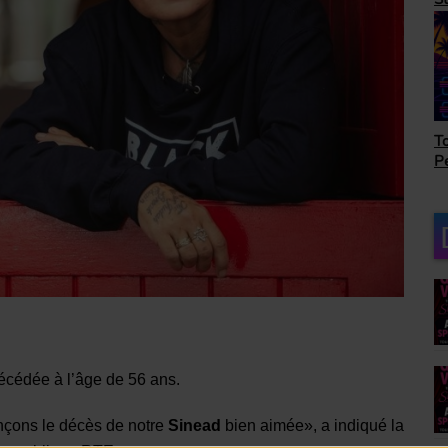
as
Top Succès avec Bob
Le
Péloquin
ro
écédée à l’âge de 56 ans.
nçons le décès de notre
Sinead
bien aimée», a indiqué la