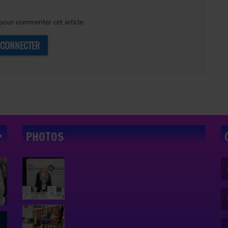
our commenter cet article
 CONNECTER
PHOTOS
(L
(L