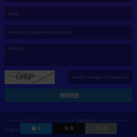
(Le nom est obligatoire. )
(L’email est obligatoire. )
(Le message est obligatoire. )
(Captcha invalide. )
ENVOYER
RadioKing © 2026 | Site radio créé avec
RadioKing
. RadioKing permet
0
0
0
de
faire une radio
en ligne facilement.