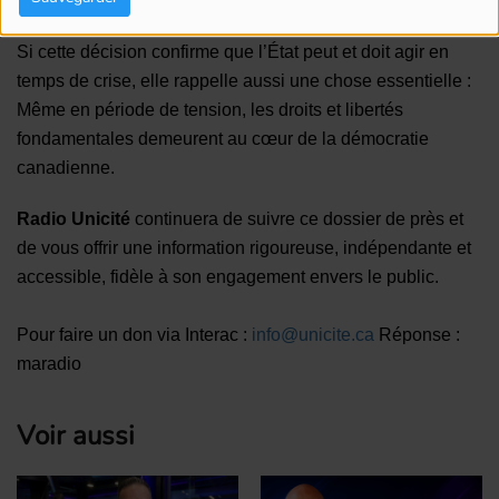
Si cette décision confirme que l’État peut et doit agir en
temps de crise, elle rappelle aussi une chose essentielle :
Même en période de tension, les droits et libertés
fondamentales demeurent au cœur de la démocratie
canadienne.
Radio Unicité
continuera de suivre ce dossier de près et
de vous offrir une information rigoureuse, indépendante et
accessible, fidèle à son engagement envers le public.
Pour faire un don via Interac :
info@unicite.ca
Réponse :
maradio
Voir aussi