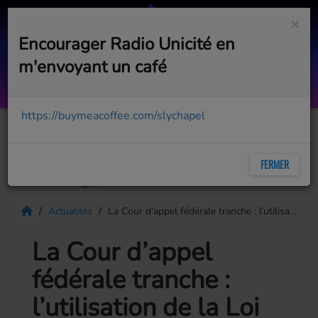
×
Encourager Radio Unicité en
m'envoyant un café
Lonely Road
MGK, JELLY ROLL
https://buymeacoffee.com/slychapel
FERMER
Actualités
La Cour d’appel fédérale tranche : l’utilisation de la Loi sur les mesures d’urgence en 2022 était « déraisonnable »
La Cour d’appel
fédérale tranche :
l’utilisation de la Loi