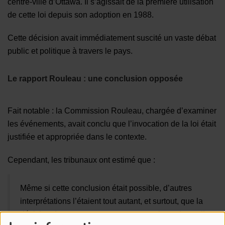
centre-ville d’Ottawa. Il s’agissait de la première utilisation
de cette loi depuis son adoption en 1988.
Cette décision avait immédiatement suscité un vaste débat
public et politique à travers le pays.
Le rapport Rouleau : une conclusion opposée
Fait notable : la Commission Rouleau, chargée d’examiner
les événements, avait conclu que l’invocation de la loi était
justifiée et appropriée dans le contexte.
Cependant, les tribunaux ont estimé que :
Même si cette conclusion était possible, d’autres
interprétations l’étaient tout autant, et surtout, que la
décision du gouvernement ne respectait pas le seuil