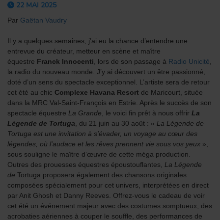
22 MAI 2025
Par
Gaëtan Vaudry
Il y a quelques semaines, j’ai eu la chance d’entendre une
entrevue du créateur, metteur en scène et maître
équestre
Franck Innocenti
, lors de son passage à
Radio Unicité
,
la radio du nouveau monde. J’y ai découvert un être passionné,
doté d’un sens du spectacle exceptionnel. L’artiste sera de retour
cet été au chic
Complexe Havana Resort
de Maricourt, située
dans la MRC Val-Saint-François en Estrie. Après le succès de son
spectacle équestre
La Grande
, le voici fin prêt à nous offrir
La
Légende de Tortuga
, du 21 juin au 30 août : «
La Légende de
Tortuga est une invitation à s'évader, un voyage au cœur des
légendes, où l'audace et les rêves prennent vie sous vos yeux
»,
sous souligne le maître d’œuvre de cette méga production.
Outres des prouesses équestres époustouflantes,
La Légende
de
Tortuga proposera également des chansons originales
composées spécialement pour cet univers, interprétées en direct
par Anit Ghosh et Danny Reeves. Offrez-vous le cadeau de voir
cet été un événement majeur avec des costumes somptueux, des
acrobaties aériennes à couper le souffle, des performances de