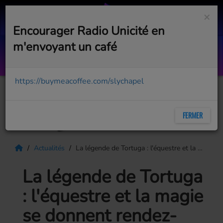
×
Encourager Radio Unicité en
m'envoyant un café
The Cuckoo's Nest Radio #159
WITH MR BELT & WEZOL
https://buymeacoffee.com/slychapel
FERMER
Actualités
La légende de Tortuga : l'équestre et la magie se donnent rendez-vous au Complexe Havana Resort cet été
La légende de Tortuga
: l'équestre et la magie
se donnent rendez-