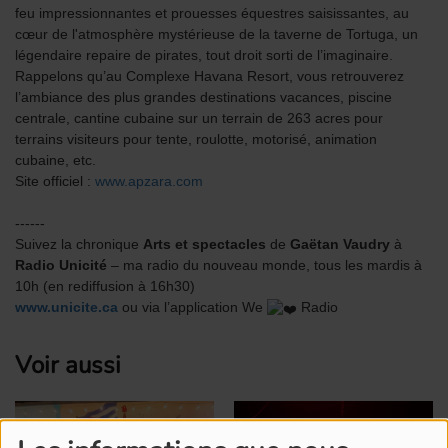
feu impressionnantes et prouesses équestres saisissantes, au
cœur de l'atmosphère mystérieuse de la taverne de Tortuga, un
légendaire repaire de pirates, tout droit sorti de l’imaginaire.
Rappelons qu’au Complexe Havana Resort, vous retrouverez
l’ambiance des plus grandes destinations vacances, piscine
centrale, cantine cubaine sur un terrain de 263 acres pour
terrains visiteurs pour tente, roulotte, motorisé, animation
cubaine, etc.
Site officiel :
www.apzara.com
------
Suivez la chronique
Arts et spectacles
de
Gaëtan Vaudry
à
Radio Unicité
– ma radio du nouveau monde, tous les mardis à
10h (en rediffusion à 16h30)
www.unicite.ca
ou via l’application We
Radio
Voir aussi