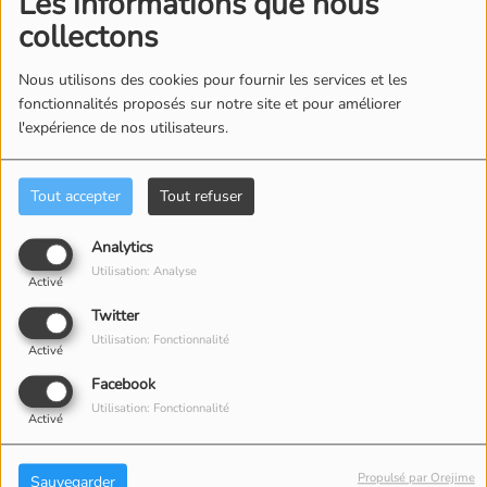
Les informations que nous
collectons
Nous utilisons des cookies pour fournir les services et les
fonctionnalités proposés sur notre site et pour améliorer
GAËTAN VAUDRY AU
ROBIN DES BOIS PAR LA
l'expérience de nos utilisateurs.
HAVANA RESORT : LE
TROUPE APZARA : BIEN
PETIT COIN DE CUBA
PLUS QU'UN SPECTACLE
QUI NOUS A
ÉQUESTRE
Tout accepter
Tout refuser
COMPLÈTEMENT
CONQUIS
Analytics
Utilisation: Analyse
Activé
Twitter
Commentaires(0)
Utilisation: Fonctionnalité
Activé
Facebook
Utilisation: Fonctionnalité
Activé
Connectez-vous pour commenter cet article
SE CONNECTER
Propulsé par Orejime
Sauvegarder