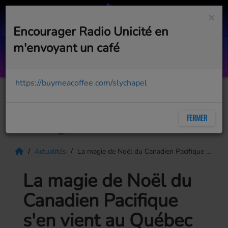
×
Encourager Radio Unicité en
m'envoyant un café
L'Essentiel
GINETTE RENO
https://buymeacoffee.com/slychapel
FERMER
Actualités
La magie de Noël du Canadien Pacifique s'en vient au Québec
La magie de Noël du
Canadien Pacifique
s'en vient au Québec