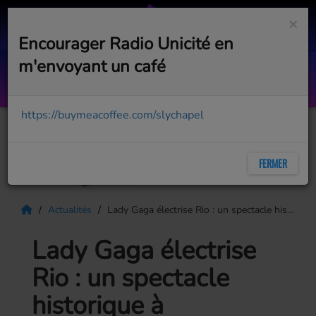
×
Encourager Radio Unicité en
m'envoyant un café
The Cuckoo's Nest Radio #159
WITH MR BELT & WEZOL
https://buymeacoffee.com/slychapel
FERMER
Actualités
Lady Gaga électrise Rio : un spectacle historique à Copacabana et un attentat déjoué
Lady Gaga électrise
Rio : un spectacle
historique à