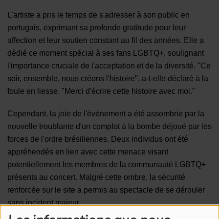
L'artiste a pris le temps de s'adresser à son public en
portugais, exprimant sa profonde gratitude pour leur
affection et leur soutien constant au fil des années. Elle a
dédié ce moment spécial à ses fans LGBTQ+, soulignant
l'importance cruciale de l'acceptation et de la diversité. "Ce
soir, ensemble, nous créons l'histoire", a-t-elle déclaré à la
foule en liesse. "Merci d'écrire cette histoire avec moi."
Cependant, la joie de l'événement a été assombrie par la
nouvelle troublante d'un complot à la bombe déjoué par les
forces de l'ordre brésiliennes. Deux individus ont été
appréhendés en lien avec cette menace visant
potentiellement les membres de la communauté LGBTQ+
présents au concert. Malgré cette ombre, la sécurité
renforcée sur le site a permis au spectacle de se dérouler
sans incident majeur.