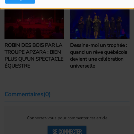
ROBIN DES BOIS PAR LA
Dessine-moi un trophée :
TROUPE APZARA : BIEN
quand un rêve québécois
PLUS QU'UN SPECTACLE
devient une célébration
ÉQUESTRE
universelle
Commentaires(0)
Connectez-vous pour commenter cet article
SE CONNECTER