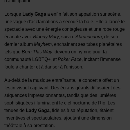
d'anticipation.
Lorsque
Lady Gaga
a enfin fait son apparition sur scène,
une vague d'acclamations a secoué la baie. Elle a lancé le
spectacle avec une énergie contagieuse et une robe rouge
écarlate avec
Bloody Mary
, suivi d'
Abracacabra
, de son
dernier album
Mayhem
, enchaînant ses tubes planétaires
tels que
Born This Way
, devenu un hymne pour la
communauté LGBTQ+, et
Poker Face
, incitant l'immense
foule à chanter et à danser à l'unisson.
Au-delà de la musique entraînante, le concert a offert un
festin visuel captivant. Des écrans géants diffusaient des
séquences impressionnantes, tandis que des lumières
sophistiquées illuminaient le ciel nocturne de Rio. Les
tenues de
Lady Gaga
, fidèles à sa réputation, étaient
inventives et spectaculaires, ajoutant une dimension
théâtrale à sa prestation.