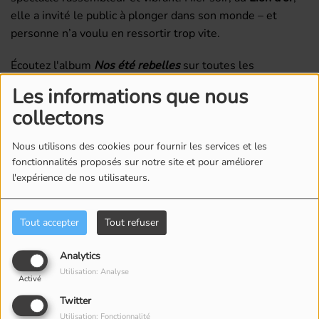
elle a invité le public à plonger dans son monde – et
personne n’a voulu en ressortir trop vite.
Écoutez l'album
Nos été rebelles
sur toutes les
plateformes numériques.
Les informations que nous
www.veroniquebilodeau.com
collectons
Nous utilisons des cookies pour fournir les services et les
Voir aussi
fonctionnalités proposés sur notre site et pour améliorer
l'expérience de nos utilisateurs.
Tout accepter
Tout refuser
Analytics
Utilisation: Analyse
Activé
L'Effet Monarch : Éloïse
Roller Avenue : la
Twitter
Boies signe un premier
nouvelle attraction
Utilisation: Fonctionnalité