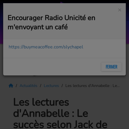
×
Encourager Radio Unicité en
m'envoyant un café
Hero
ENRIQUE IGLESIAS
https://buymeacoffee.com/slychapel
FERMER
Actualités
Lectures
Les lectures d'Annabelle : Le succès selon Jack de Jack Canfield : Le manuel du succès que tout être humain devrait lire au moins une fois dans sa vie
Les lectures
d'Annabelle : Le
succès selon Jack de