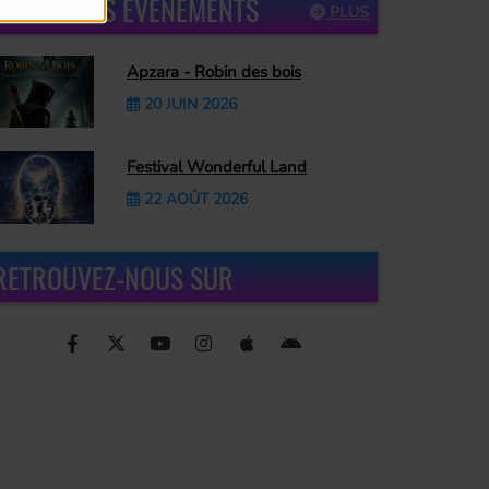
PROCHAINS ÉVÈNEMENTS
PLUS
Apzara - Robin des bois
20 JUIN 2026
Festival Wonderful Land
22 AOÛT 2026
RETROUVEZ-NOUS SUR