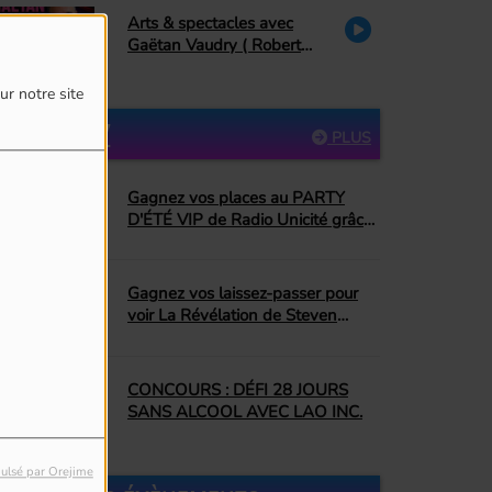
Arts & spectacles avec
Gaëtan Vaudry ( Robert
Charlebois, décès de Ti-
Mousse)
ur notre site
PARTICIPEZ
PLUS
Gagnez vos places au PARTY
D'ÉTÉ VIP de Radio Unicité grâce
à Top Dopico's BBQ Donut
Gagnez vos laissez-passer pour
voir La Révélation de Steven
Spielberg!
CONCOURS : DÉFI 28 JOURS
SANS ALCOOL AVEC LAO INC.
ulsé par Orejime