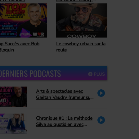
trologue
Horoscope Hebdo avec
 cowboy urbain sur la
Alexandre Aubry,
ute
astrologue
DERNIERS PODCASTS
PLUS
Arts & spectacles avec
Gaëtan Vaudry (rumeur sur
Céline Dion, hommage à La
Petite Vie)
Chronique #1 : La méthode
Silva au quotidien avec
Danielle Couture : le pardon