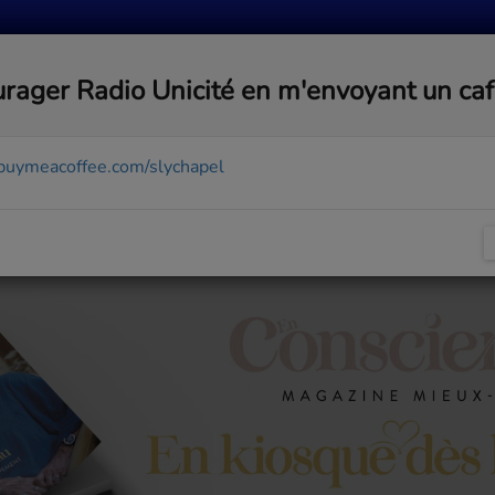
MUSIQUE
ACTUALITÉS
MÉDIAS
COMMUNA
rager Radio Unicité en m'envoyant un ca
/buymeacoffee.com/slychapel
ol: The Dino Movie