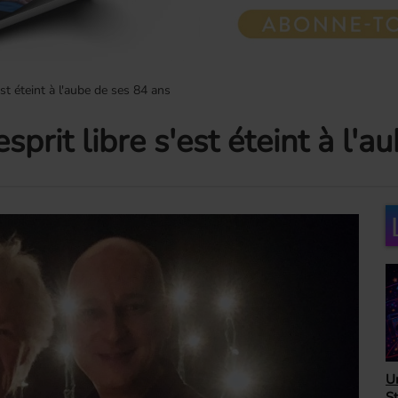
st éteint à l'aube de ses 84 ans
rit libre s'est éteint à l'a
H
Unbeatable 80's avec
A
Steve Randall