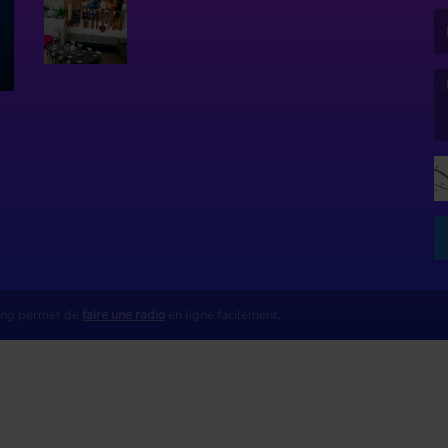
(L
(L
ing permet de
faire une radio
en ligne facilement.