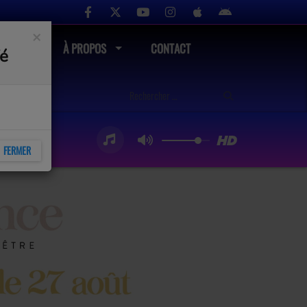
×
UTÉ
À PROPOS
CONTACT
fé
FERMER