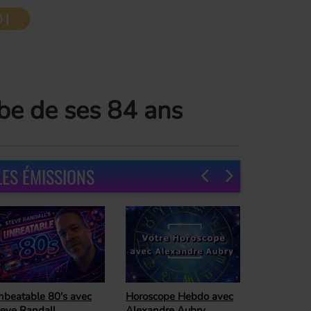
ube de ses 84 ans
LES ÉMISSIONS
oroscope Hebdo avec
Ready For The
lexandre Aubry,
Weekend