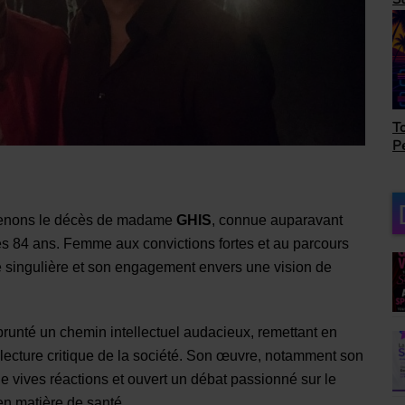
as
Top Succès avec Bob
Le
Péloquin
ro
prenons le décès de madame
GHIS
, connue auparavant
es 84 ans. Femme aux convictions fortes et au parcours
 singulière et son engagement envers une vision de
unté un chemin intellectuel audacieux, remettant en
 lecture critique de la société. Son œuvre, notamment son
de vives réactions et ouvert un débat passionné sur le
 en matière de santé.