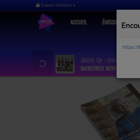
Espace membre
ACCUEIL
ÉMISSIONS
Encou
https:/
Bottle Up - from PAW Patr
BACKSTREET BOYS