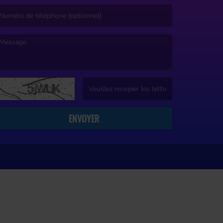
’email est obligatoire. )
e message est obligatoire. )
(Captcha invalide. )
ENVOYER