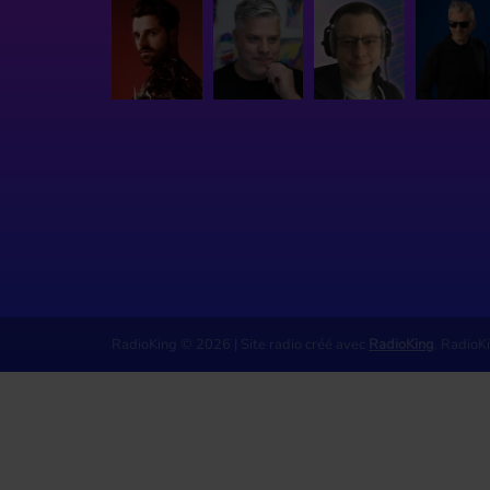
RadioKing © 2026 | Site radio créé avec
RadioKing
. RadioK