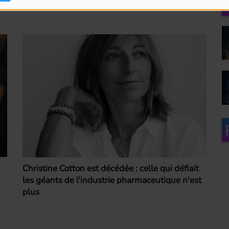
Christine Cotton est décédée : celle qui défiait
les géants de l'industrie pharmaceutique n'est
plus